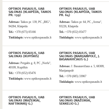
OPTIKOS PASAULIS, UAB
OPTIKOS PASAULIS, UAB
SALONAS (KLAIPĖDA, TAIKOS
SALONAS (KLAIPĖDA, TAIKOS
PR. 139)
PR. 64)
Adresas:
Taikos pr. 139, PC „BIG“,
Adresas:
Taikos pr. 64, PC „Arena“,
94284, Klaipėda
93226, Klaipėda
Tel.:
+370 (675) 05166
Tel.:
+370 (652) 05477
Tinklalapis:
www.optikospasaulis.lt
Tinklalapis:
www.optikospasaulis.lt
OPTIKOS PASAULIS, UAB
OPTIKOS PASAULIS, UAB
SALONAS (KUPIŠKIS)
SALONAS (MARIJAMPOLĖ, J.
BASANAVIČIAUS G.)
Adresas:
Pergalės g. 8, PC „Norfa“,
Adresas:
J. Basanavičiaus a. 5, 68309,
40109, Kupiškis
Marijampolė
Tel.:
+370 (652) 05476
Tel.:
+370 (685) 33967
Tinklalapis:
www.optikospasaulis.lt
Tinklalapis:
www.optikospasaulis.lt
OPTIKOS PASAULIS, UAB
OPTIKOS PASAULIS, UAB
SALONAS (MAŽEIKIAI,
SALONAS (MAŽEIKIAI,
NAFTININKŲ G.)
SENKELIO G.)