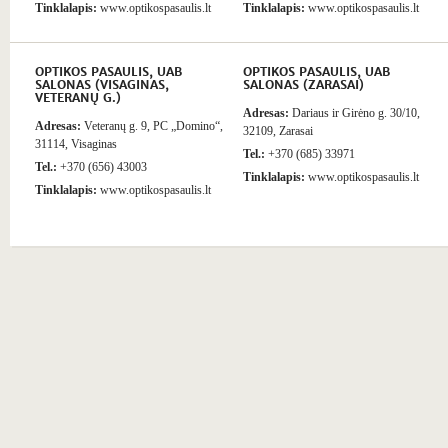
Tinklalapis:
www.optikospasaulis.lt
Tinklalapis:
www.optikospasaulis.lt
OPTIKOS PASAULIS, UAB
OPTIKOS PASAULIS, UAB
SALONAS (VISAGINAS,
SALONAS (ZARASAI)
VETERANŲ G.)
Adresas:
Dariaus ir Girėno g. 30/10,
Adresas:
Veteranų g. 9, PC „Domino“,
32109, Zarasai
31114, Visaginas
Tel.:
+370 (685) 33971
Tel.:
+370 (656) 43003
Tinklalapis:
www.optikospasaulis.lt
Tinklalapis:
www.optikospasaulis.lt