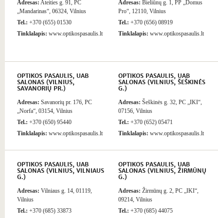
Adresas:
Ateities g. 91, PC
Adresas:
Bieliūnų g. 1, PP „Domus
„Mandarinas“, 06324, Vilnius
Pro“, 12110, Vilnius
Tel.:
+370 (655) 01530
Tel.:
+370 (656) 08919
Tinklalapis:
www.optikospasaulis.lt
Tinklalapis:
www.optikospasaulis.lt
OPTIKOS PASAULIS, UAB
OPTIKOS PASAULIS, UAB
SALONAS (VILNIUS,
SALONAS (VILNIUS, ŠEŠKINĖS
SAVANORIŲ PR.)
G.)
Adresas:
Savanorių pr. 176, PC
Adresas:
Šeškinės g. 32, PC „IKI“,
„Norfa“, 03154, Vilnius
07156, Vilnius
Tel.:
+370 (650) 95440
Tel.:
+370 (652) 05471
Tinklalapis:
www.optikospasaulis.lt
Tinklalapis:
www.optikospasaulis.lt
OPTIKOS PASAULIS, UAB
OPTIKOS PASAULIS, UAB
SALONAS (VILNIUS, VILNIAUS
SALONAS (VILNIUS, ŽIRMŪNŲ
G.)
G.)
Adresas:
Vilniaus g. 14, 01119,
Adresas:
Žirmūnų g. 2, PC „IKI“,
Vilnius
09214, Vilnius
Tel.:
+370 (685) 33873
Tel.:
+370 (685) 44075