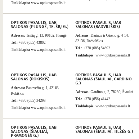
Tinklalapis:
www.optikospasaulis.lt
OPTIKOS PASAULIS, UAB
OPTIKOS PASAULIS, UAB
SALONAS (PLUNGĖ, TELŠIŲ G.)
SALONAS (RADVILIŠKIS)
Adresas:
Telšių g. 13, 90162, Plungė
Adresas:
Dariaus ir Girėno g. 4-14,
82136, Radviliškis
Tel.:
+370 (655) 43802
Tel.:
+370 (685) 54692
Tinklalapis:
www.optikospasaulis.lt
Tinklalapis:
www.optikospasaulis.lt
OPTIKOS PASAULIS, UAB
OPTIKOS PASAULIS, UAB
SALONAS (ROKIŠKIS)
SALONAS (ŠIAULIAI, GARDINO
G.)
Adresas:
Panevėžio g. 1, 42163,
Adresas:
Gardino g. 2, 78230, Šiauliai
Rokiškis
Tel.:
+370 (656) 41442
Tel.:
+370 (655) 34293
Tinklalapis:
www.optikospasaulis.lt
Tinklalapis:
www.optikospasaulis.lt
OPTIKOS PASAULIS, UAB
OPTIKOS PASAULIS, UAB
SALONAS (ŠIAULIAI,
SALONAS (ŠIAULIAI, TILŽĖS G.)
PRAMONĖS G.)