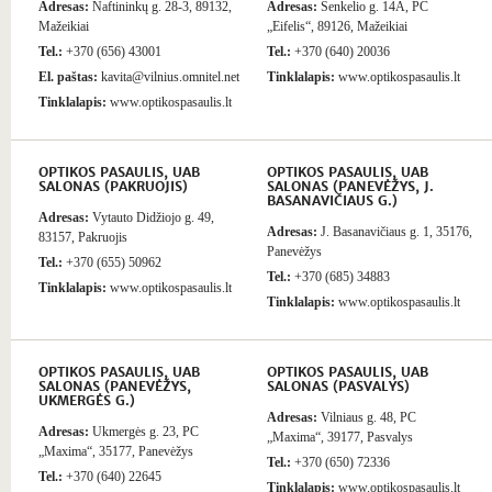
Adresas:
Naftininkų g. 28-3, 89132,
Adresas:
Senkelio g. 14A, PC
Mažeikiai
„Eifelis“, 89126, Mažeikiai
Tel.:
+370 (656) 43001
Tel.:
+370 (640) 20036
El. paštas:
kavita@vilnius.omnitel.net
Tinklalapis:
www.optikospasaulis.lt
Tinklalapis:
www.optikospasaulis.lt
OPTIKOS PASAULIS, UAB
OPTIKOS PASAULIS, UAB
SALONAS (PAKRUOJIS)
SALONAS (PANEVĖŽYS, J.
BASANAVIČIAUS G.)
Adresas:
Vytauto Didžiojo g. 49,
Adresas:
J. Basanavičiaus g. 1, 35176,
83157, Pakruojis
Panevėžys
Tel.:
+370 (655) 50962
Tel.:
+370 (685) 34883
Tinklalapis:
www.optikospasaulis.lt
Tinklalapis:
www.optikospasaulis.lt
OPTIKOS PASAULIS, UAB
OPTIKOS PASAULIS, UAB
SALONAS (PANEVĖŽYS,
SALONAS (PASVALYS)
UKMERGĖS G.)
Adresas:
Vilniaus g. 48, PC
Adresas:
Ukmergės g. 23, PC
„Maxima“, 39177, Pasvalys
„Maxima“, 35177, Panevėžys
Tel.:
+370 (650) 72336
Tel.:
+370 (640) 22645
Tinklalapis:
www.optikospasaulis.lt