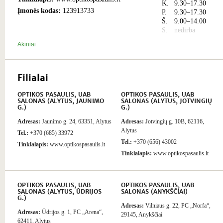
K.
9.30–17.30
Įmonės kodas:
123913733
P.
9.30–17.30
Š.
9.00–14.00
S.
nedirba
Akiniai
Filialai
OPTIKOS PASAULIS, UAB
OPTIKOS PASAULIS, UAB
SALONAS (ALYTUS, JAUNIMO
SALONAS (ALYTUS, JOTVINGIŲ
G.)
G.)
Adresas:
Jaunimo g. 24, 63351, Alytus
Adresas:
Jotvingių g. 10B, 62116,
Alytus
Tel.:
+370 (685) 33972
Tel.:
+370 (656) 43002
Tinklalapis:
www.optikospasaulis.lt
Tinklalapis:
www.optikospasaulis.lt
OPTIKOS PASAULIS, UAB
OPTIKOS PASAULIS, UAB
SALONAS (ALYTUS, ŪDRIJOS
SALONAS (ANYKŠČIAI)
G.)
Adresas:
Vilniaus g. 22, PC „Norfa“,
Adresas:
Ūdrijos g. 1, PC „Arena“,
29145, Anykščiai
62411, Alytus