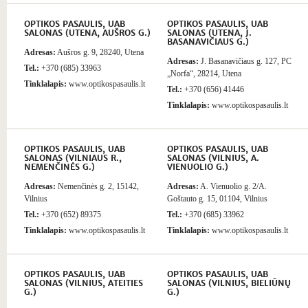
OPTIKOS PASAULIS, UAB
OPTIKOS PASAULIS, UAB
SALONAS (UTENA, AUŠROS G.)
SALONAS (UTENA, J.
BASANAVIČIAUS G.)
Adresas:
Aušros g. 9, 28240, Utena
Adresas:
J. Basanavičiaus g. 127, PC
Tel.:
+370 (685) 33963
„Norfa“, 28214, Utena
Tinklalapis:
www.optikospasaulis.lt
Tel.:
+370 (656) 41446
Tinklalapis:
www.optikospasaulis.lt
OPTIKOS PASAULIS, UAB
OPTIKOS PASAULIS, UAB
SALONAS (VILNIAUS R.,
SALONAS (VILNIUS, A.
NEMENČINĖS G.)
VIENUOLIO G.)
Adresas:
Nemenčinės g. 2, 15142,
Adresas:
A. Vienuolio g. 2/A.
Vilnius
Goštauto g. 15, 01104, Vilnius
Tel.:
+370 (652) 89375
Tel.:
+370 (685) 33962
Tinklalapis:
www.optikospasaulis.lt
Tinklalapis:
www.optikospasaulis.lt
OPTIKOS PASAULIS, UAB
OPTIKOS PASAULIS, UAB
SALONAS (VILNIUS, ATEITIES
SALONAS (VILNIUS, BIELIŪNŲ
G.)
G.)