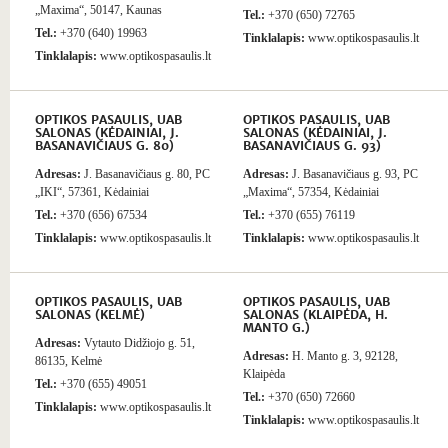
„Maxima“, 50147, Kaunas
Tel.:
+370 (650) 72765
Tel.:
+370 (640) 19963
Tinklalapis:
www.optikospasaulis.lt
Tinklalapis:
www.optikospasaulis.lt
OPTIKOS PASAULIS, UAB
OPTIKOS PASAULIS, UAB
SALONAS (KĖDAINIAI, J.
SALONAS (KĖDAINIAI, J.
BASANAVIČIAUS G. 80)
BASANAVIČIAUS G. 93)
Adresas:
J. Basanavičiaus g. 80, PC
Adresas:
J. Basanavičiaus g. 93, PC
„IKI“, 57361, Kėdainiai
„Maxima“, 57354, Kėdainiai
Tel.:
+370 (656) 67534
Tel.:
+370 (655) 76119
Tinklalapis:
www.optikospasaulis.lt
Tinklalapis:
www.optikospasaulis.lt
OPTIKOS PASAULIS, UAB
OPTIKOS PASAULIS, UAB
SALONAS (KELMĖ)
SALONAS (KLAIPĖDA, H.
MANTO G.)
Adresas:
Vytauto Didžiojo g. 51,
Adresas:
H. Manto g. 3, 92128,
86135, Kelmė
Klaipėda
Tel.:
+370 (655) 49051
Tel.:
+370 (650) 72660
Tinklalapis:
www.optikospasaulis.lt
Tinklalapis:
www.optikospasaulis.lt