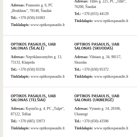
Adresas:
Tilžės g. 225, PC „Tilžė“,
Adresas:
Pramonės g. 6, PC
76200, Šiauliai
„Bruklinas“, 78148, Šiauliai
Tel.:
+370 (655) 44129
Tel.:
+370 (650) 61003
Tinklalapis:
www.optikospasaulis.lt
Tinklalapis:
www.optikospasaulis.lt
OPTIKOS PASAULIS, UAB
OPTIKOS PASAULIS, UAB
SALONAS (ŠILALĖ)
SALONAS (SKUODAS)
Adresas:
Nepriklausomybės g. 13,
Adresas:
Vilniaus g. 34, 98117,
75133, Klaipėda
Skuodas
Tel.:
+370 (650) 93356
Tel.:
+370 (650) 95372
Tinklalapis:
www.optikospasaulis.lt
Tinklalapis:
www.optikospasaulis.lt
OPTIKOS PASAULIS, UAB
OPTIKOS PASAULIS, UAB
SALONAS (TELŠIAI)
SALONAS (UKMERGĖ)
Adresas:
Kęstučio g. 4, PC „Tulpė“,
Adresas:
Vytauto g. 14, 20106,
87122, Telšiai
Ukmergė
Tel.:
+370 (685) 33973
Tel.:
+370 (650) 43596
Tinklalapis:
www.optikospasaulis.lt
Tinklalapis:
www.optikospasaulis.lt