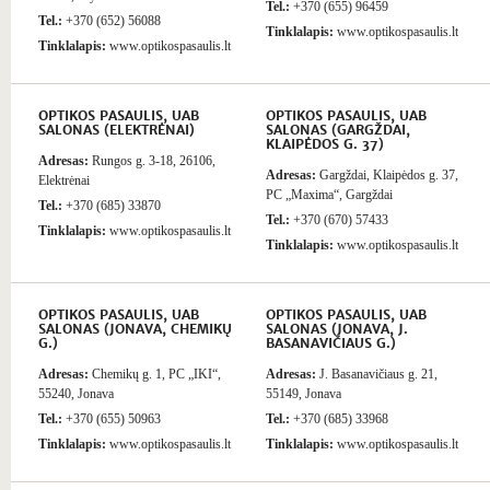
Tel.:
+370 (655) 96459
Tel.:
+370 (652) 56088
Tinklalapis:
www.optikospasaulis.lt
Tinklalapis:
www.optikospasaulis.lt
OPTIKOS PASAULIS, UAB
OPTIKOS PASAULIS, UAB
SALONAS (ELEKTRĖNAI)
SALONAS (GARGŽDAI,
KLAIPĖDOS G. 37)
Adresas:
Rungos g. 3-18, 26106,
Adresas:
Gargždai, Klaipėdos g. 37,
Elektrėnai
PC „Maxima“, Gargždai
Tel.:
+370 (685) 33870
Tel.:
+370 (670) 57433
Tinklalapis:
www.optikospasaulis.lt
Tinklalapis:
www.optikospasaulis.lt
OPTIKOS PASAULIS, UAB
OPTIKOS PASAULIS, UAB
SALONAS (JONAVA, CHEMIKŲ
SALONAS (JONAVA, J.
G.)
BASANAVIČIAUS G.)
Adresas:
Chemikų g. 1, PC „IKI“,
Adresas:
J. Basanavičiaus g. 21,
55240, Jonava
55149, Jonava
Tel.:
+370 (655) 50963
Tel.:
+370 (685) 33968
Tinklalapis:
www.optikospasaulis.lt
Tinklalapis:
www.optikospasaulis.lt