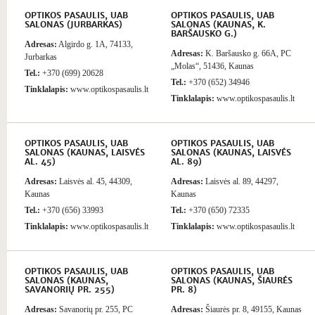
OPTIKOS PASAULIS, UAB
OPTIKOS PASAULIS, UAB
SALONAS (JURBARKAS)
SALONAS (KAUNAS, K.
BARŠAUSKO G.)
Adresas:
Algirdo g. 1A, 74133,
Adresas:
K. Baršausko g. 66A, PC
Jurbarkas
„Molas“, 51436, Kaunas
Tel.:
+370 (699) 20628
Tel.:
+370 (652) 34946
Tinklalapis:
www.optikospasaulis.lt
Tinklalapis:
www.optikospasaulis.lt
OPTIKOS PASAULIS, UAB
OPTIKOS PASAULIS, UAB
SALONAS (KAUNAS, LAISVĖS
SALONAS (KAUNAS, LAISVĖS
AL. 45)
AL. 89)
Adresas:
Laisvės al. 45, 44309,
Adresas:
Laisvės al. 89, 44297,
Kaunas
Kaunas
Tel.:
+370 (656) 33993
Tel.:
+370 (650) 72335
Tinklalapis:
www.optikospasaulis.lt
Tinklalapis:
www.optikospasaulis.lt
OPTIKOS PASAULIS, UAB
OPTIKOS PASAULIS, UAB
SALONAS (KAUNAS,
SALONAS (KAUNAS, ŠIAURĖS
SAVANORIŲ PR. 255)
PR. 8)
Adresas:
Savanorių pr. 255, PC
Adresas:
Šiaurės pr. 8, 49155, Kaunas