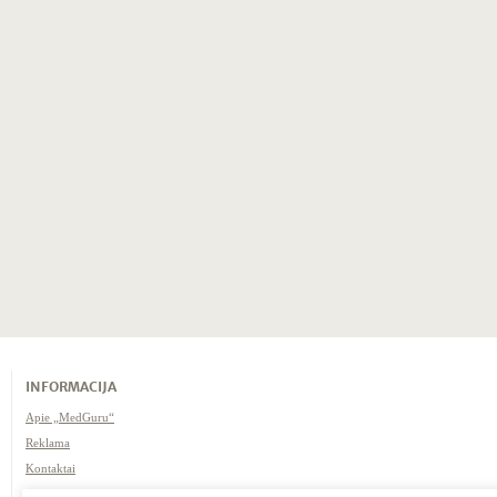
INFORMACIJA
Apie „MedGuru“
Reklama
Kontaktai
Naudojimosi taisyklės /