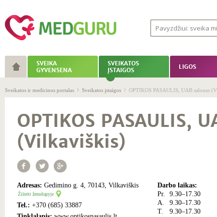
SVEIKA
SVEIKATOS
LIGOS
GYVENSENA
ĮSTAIGOS
Sveikatos ir medicinos portalas
Sveikatos įstaigos
OPTIKOS PASAULIS, UAB salonas (Vil
OPTIKOS PASAULIS, U
(Vilkaviškis)
Adresas:
Gedimino g. 4, 70143, Vilkaviškis
Darbo laikas:
Pr.
9.30–17.30
Žiūrėti žemėlapyje
A.
9.30–17.30
Tel.:
+370 (685) 33887
T.
9.30–17.30
Tinklalapis:
www.optikospasaulis.lt