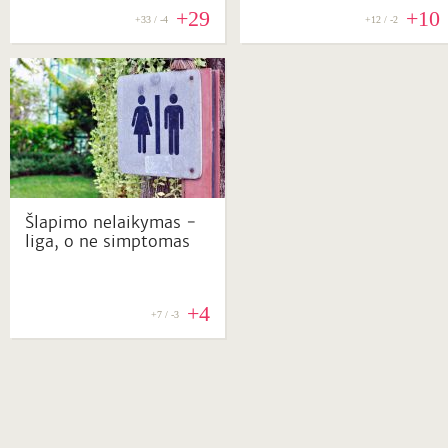
+29
+10
+33 / -4
+12 / -2
Šlapimo nelaikymas ‒
liga, o ne simptomas
+4
+7 / -3