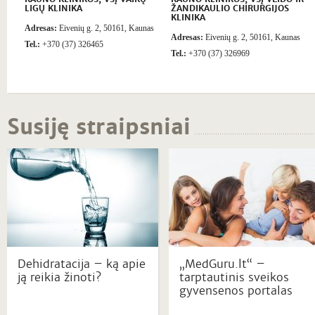
LIGŲ KLINIKA
ŽANDIKAULIO CHIRURGIJOS
KLINIKA
Adresas:
Eivenių g. 2, 50161, Kaunas
Adresas:
Eivenių g. 2, 50161, Kaunas
Tel.:
+370 (37) 326465
Tel.:
+370 (37) 326969
Susiję straipsniai
Dehidratacija – ką apie
„MedGuru.lt“ –
ją reikia žinoti?
tarptautinis sveikos
gyvensenos portalas