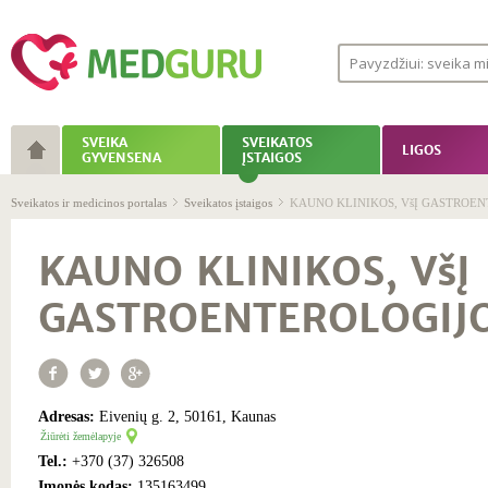
SVEIKA
SVEIKATOS
LIGOS
GYVENSENA
ĮSTAIGOS
Sveikatos ir medicinos portalas
Sveikatos įstaigos
KAUNO KLINIKOS, VšĮ GASTROEN
KAUNO KLINIKOS, VšĮ
GASTROENTEROLOGIJO
Adresas:
Eivenių g. 2, 50161, Kaunas
Žiūrėti žemėlapyje
Tel.:
+370 (37) 326508
Įmonės kodas:
135163499