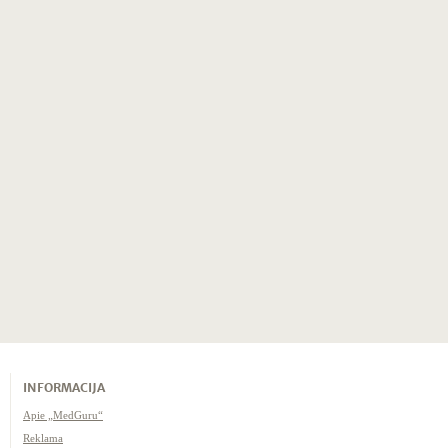
INFORMACIJA
Apie „MedGuru“
Reklama