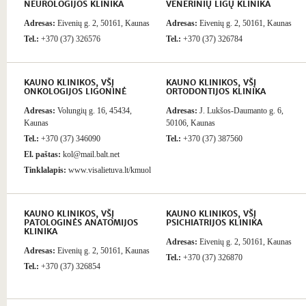
NEUROLOGIJOS KLINIKA
VENERINIŲ LIGŲ KLINIKA
Adresas:
Eivenių g. 2, 50161, Kaunas
Adresas:
Eivenių g. 2, 50161, Kaunas
Tel.:
+370 (37) 326576
Tel.:
+370 (37) 326784
KAUNO KLINIKOS, VŠĮ
KAUNO KLINIKOS, VŠĮ
ONKOLOGIJOS LIGONINĖ
ORTODONTIJOS KLINIKA
Adresas:
Volungių g. 16, 45434,
Adresas:
J. Lukšos-Daumanto g. 6,
Kaunas
50106, Kaunas
Tel.:
+370 (37) 346090
Tel.:
+370 (37) 387560
El. paštas:
kol@mail.balt.net
Tinklalapis:
www.visalietuva.lt/kmuol
KAUNO KLINIKOS, VŠĮ
KAUNO KLINIKOS, VŠĮ
PATOLOGINĖS ANATOMIJOS
PSICHIATRIJOS KLINIKA
KLINIKA
Adresas:
Eivenių g. 2, 50161, Kaunas
Adresas:
Eivenių g. 2, 50161, Kaunas
Tel.:
+370 (37) 326870
Tel.:
+370 (37) 326854