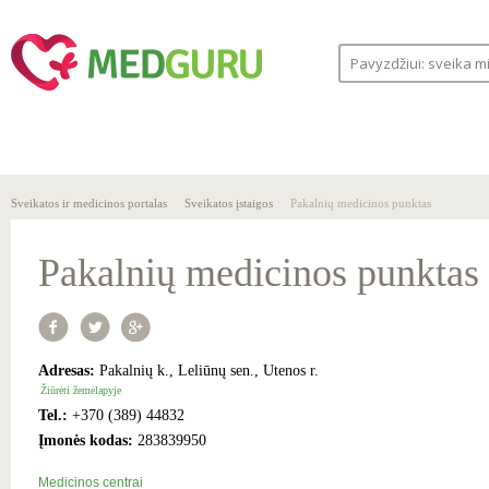
SVEIKA
SVEIKATOS
LIGOS
GYVENSENA
ĮSTAIGOS
Sveikatos ir medicinos portalas
Sveikatos įstaigos
Pakalnių medicinos punktas
Pakalnių medicinos punktas
Adresas:
Pakalnių k., Leliūnų sen., Utenos r.
Žiūrėti žemėlapyje
Tel.:
+370 (389) 44832
Įmonės kodas:
283839950
Medicinos centrai