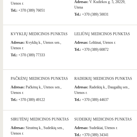
Adresas:
V. Kudirkos g. 5, 28229,
Utenos r.
Utena
Tel.:
+370 (389) 76051
Tel.:
+370 (389) 50031
KVYKLIŲ MEDICINOS PUNKTAS
LELIŪNŲ MEDICINOS PUNKTAS
Adresas:
Kvyklių k., Utenos sen.,
Adresas:
Leliūnai, Utenos r.
Utenos r.
Tel.:
+370 (389) 60872
Tel.:
+370 (389) 77333
PAČKĖNŲ MEDICINOS PUNKTAS
RADEIKIŲ MEDICINOS PUNKTAS
Adresas:
Pačkėnų k., Utenos sen.,
Adresas:
Radeikių k., Daugailių sen.,
Utenos r.
Utenos r.
Tel.:
+370 (389) 49122
Tel.:
+370 (389) 44637
SIRUTĖNŲ MEDICINOS PUNKTAS
SUDEIKIŲ MEDICINOS PUNKTAS
Adresas:
Sirutėnų k., Sudeikių sen.,
Adresas:
Sudeikiai, Utenos r.
Utenos r.
Tel.:
+370 (389) 34341