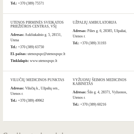
Tel.:
+370 (389) 75571
UTENOS PIRMINĖS SVEIKATOS
UŽPALIŲ AMBULATORIJA
PRIEŽIŪROS CENTRAS, VŠĮ
Adresas:
Pilies g. 6, 28385, Užpaliai,
Adresas:
Aukštakalnio g. 5, 28151,
Utenos r.
Utena
Tel.:
+370 (389) 31193
Tel.:
+370 (389) 63750
El. paštas:
utenospspc@utenospspc.lt
Tinklalapis:
www.utenospspc.lt
VILUČIŲ MEDICINOS PUNKTAS
VYŽUONŲ ŠEIMOS MEDICINOS
KABINETAS
Adresas:
Vilučių k., Užpalių sen.,
Adresas:
Šilo g. 4, 28371, Vyžuonos,
Utenos r.
Utenos r.
Tel.:
+370 (389) 49962
Tel.:
+370 (389) 60216