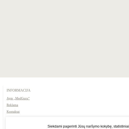
INFORMACIJA
Apie „MedGuru“
Reklama
Kontaktai
Naudojimosi taisyklės /
atsakomybės apribojimas
Siekdami pagerinti Jūsų naršymo kokybę, statistiniai