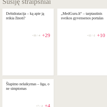
Susiję straipsniai
Dehidratacija – ką apie ją
„MedGuru.lt“ – tarptautinis
reikia žinoti?
sveikos gyvensenos portalas
+29
+10
+33 / -4
+12 / -2
Šlapimo nelaikymas ‒ liga, o
ne simptomas
+4
+7 / -3