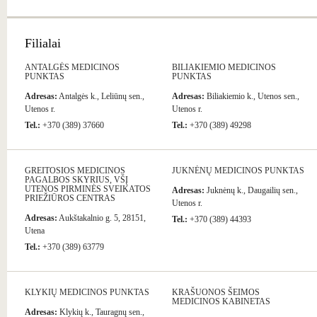
Filialai
ANTALGĖS MEDICINOS
BILIAKIEMIO MEDICINOS
PUNKTAS
PUNKTAS
Adresas:
Antalgės k., Leliūnų sen.,
Adresas:
Biliakiemio k., Utenos sen.,
Utenos r.
Utenos r.
Tel.:
+370 (389) 37660
Tel.:
+370 (389) 49298
GREITOSIOS MEDICINOS
JUKNĖNŲ MEDICINOS PUNKTAS
PAGALBOS SKYRIUS, VŠĮ
UTENOS PIRMINĖS SVEIKATOS
Adresas:
Juknėnų k., Daugailių sen.,
PRIEŽIŪROS CENTRAS
Utenos r.
Adresas:
Aukštakalnio g. 5, 28151,
Tel.:
+370 (389) 44393
Utena
Tel.:
+370 (389) 63779
KLYKIŲ MEDICINOS PUNKTAS
KRAŠUONOS ŠEIMOS
MEDICINOS KABINETAS
Adresas:
Klykių k., Tauragnų sen.,