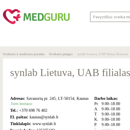
SVEIKA
SVEIKATOS
LIGOS
GYVENSENA
ĮSTAIGOS
Sveikatos ir medicinos portalas
Sveikatos įstaigos
synlab Lietuva, UAB filialas (Kaunas)
synlab Lietuva, UAB filiala
Adresas:
Savanorių pr. 245, LT-50154, Kaunas
Darbo laikas:
Pr.
9.00–18.00
Žiūrėti žemėlapyje
A.
9.00–18.00
Tel.:
+370 698 76 402
T.
9.00–18.00
El. paštas:
kaunas@synlab.lt
K.
9.00–18.00
Tinklalapis:
www.synlab.lt
P.
9.00–18.00
Š.
nedirba