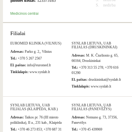
Įmonės kodas:
125375183
S.
nedirba
Medicinos centrai
Filialai
EUROMED KLINIKA (VILNIUS)
SYNLAB LIETUVA, UAB
FILIALAS (DRUSKININKAI)
Adresas:
Parko g. 2,, Vilnius
Adresas:
M. K. Čiurlionio g. 65,
Tel.:
+370 5 267 2567
66164, Druskininkai
El. paštas:
info@euromed.lt
Tel.:
+370 313 55 278; +370 616
Tinklalapis:
www.synlab.lt
01290
El. paštas:
druskininkai@synlab.lt
Tinklalapis:
www.synlab.lt
SYNLAB LIETUVA, UAB
SYNLAB LIETUVA, UAB
FILIALAS (KLAIPĖDA, KAB.)
FILIALAS (PANEVĖŽYS)
Adresas:
Taikos pr. 76 (III miesto
Adresas:
Nemuno g. 73, 37356,
poliklinika), II a., 231 kab., Klaipėda
Panevėžys
Tel.:
+370 46 273 853; +370 687 31
Tel.:
+370 45 439969