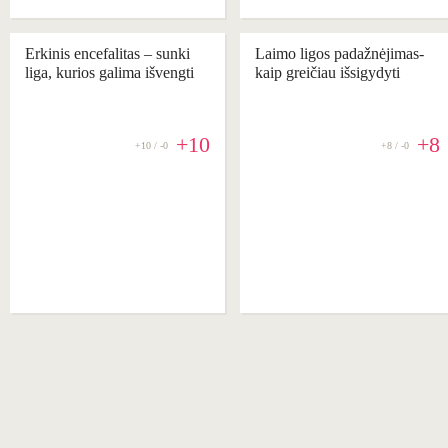
Erkinis encefalitas – sunki
Laimo ligos padažnėjimas-
liga, kurios galima išvengti
kaip greičiau išsigydyti
+10
+8
+10 / -0
+8 / -0