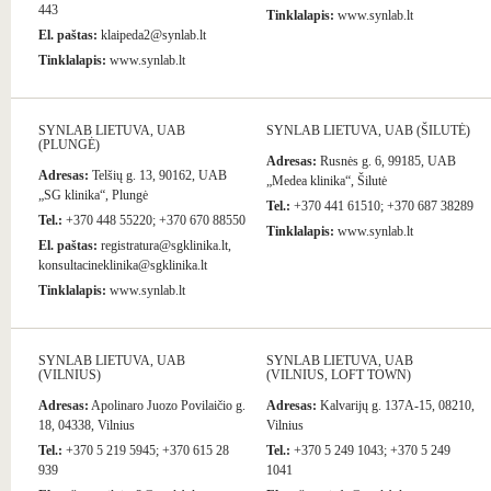
443
Tinklalapis:
www.synlab.lt
El. paštas:
klaipeda2@synlab.lt
Tinklalapis:
www.synlab.lt
SYNLAB LIETUVA, UAB
SYNLAB LIETUVA, UAB (ŠILUTĖ)
(PLUNGĖ)
Adresas:
Rusnės g. 6, 99185, UAB
Adresas:
Telšių g. 13, 90162, UAB
„Medea klinika“, Šilutė
„SG klinika“, Plungė
Tel.:
+370 441 61510; +370 687 38289
Tel.:
+370 448 55220; +370 670 88550
Tinklalapis:
www.synlab.lt
El. paštas:
registratura@sgklinika.lt,
konsultacineklinika@sgklinika.lt
Tinklalapis:
www.synlab.lt
SYNLAB LIETUVA, UAB
SYNLAB LIETUVA, UAB
(VILNIUS)
(VILNIUS, LOFT TOWN)
Adresas:
Apolinaro Juozo Povilaičio g.
Adresas:
Kalvarijų g. 137A-15, 08210,
18, 04338, Vilnius
Vilnius
Tel.:
+370 5 219 5945; +370 615 28
Tel.:
+370 5 249 1043; +370 5 249
939
1041