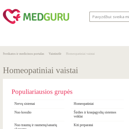
SVEIKA
SVEIKATOS
LIGOS
GYVENSENA
ĮSTAIGOS
Sveikatos ir medicinos portalas
Vaistinėlė
Homeopatiniai vaistai
Homeopatiniai vaistai
Populiariausios grupės
Nervų sistemai
Homeopatiniai
Nuo kosulio
Širdies ir kraujagyslių sistemos
veiklai
Nuo traumų ir raumenų/sanarių
Kiti preparatai