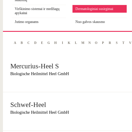
skausmų
Virškinimo sistemai ir medžiagų
Dermatologiniai susirgimai
apykaitai
Jutimo organams
Nuo galvos skausmo
A
B
C
D
E
G
H
I
K
L
M
N
O
P
R
S
T
V
Mercurius-Heel S
Biologische Heilmittel Heel GmbH
Schwef-Heel
Biologische Heilmittel Heel GmbH