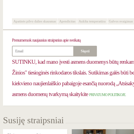
Apatinės pilvo dalies skausmas
Apendicitas
Aukšta temperatūra
Galvos svaigimas
Prenumeruok
naujausius straipsnius apie sveikatą
SUTINKU, kad mano įvesti asmens duomenys būtų renkami 
Žinios" tiesioginės rinkodaros tikslais. Sutikimas galės būti 
kiekvieno naujienlaiškio pabaigoje esančią nuorodą „Atsisaky
asmens duomenų tvarkymą skaitykite
PRIVATUMO POLITIKOJE.
Susiję straipsniai