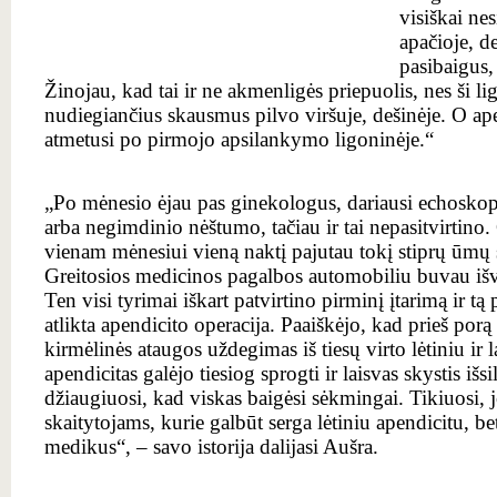
visiškai ne
apačioje, de
pasibaigus,
Žinojau, kad tai ir ne akmenligės priepuolis, nes ši lig
nudiegiančius skausmus pilvo viršuje, dešinėje. O a
atmetusi po pirmojo apsilankymo ligoninėje.“
„Po mėnesio ėjau pas ginekologus, dariausi echoskop
arba
negimdinio nėštumo
, tačiau ir tai nepasitvirtino
vienam mėnesiui vieną naktį pajutau tokį stiprų ūmų
Greitosios medicinos pagalbos automobiliu buvau išv
Ten visi tyrimai iškart patvirtino pirminį įtarimą ir t
atlikta apendicito operacija. Paaiškėjo, kad prieš por
kirmėlinės ataugos uždegimas iš tiesų virto lėtiniu ir 
apendicitas galėjo tiesiog sprogti ir laisvas skystis išsi
džiaugiuosi, kad viskas baigėsi sėkmingai. Tikiuosi, 
skaitytojams, kurie galbūt serga lėtiniu apendicitu, bet
medikus“, – savo istorija dalijasi Aušra.