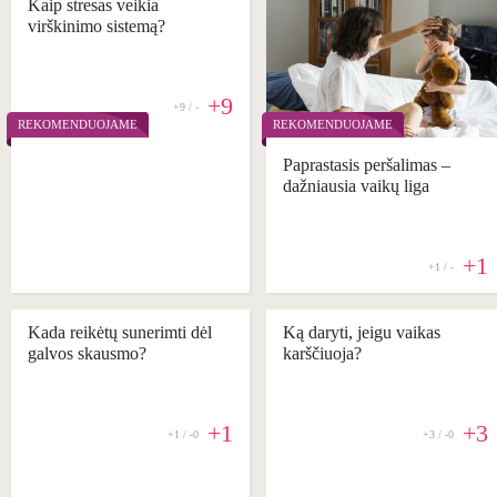
Kaip stresas veikia
virškinimo sistemą?
+9
+9 / -
REKOMENDUOJAME
REKOMENDUOJAME
Paprastasis peršalimas –
dažniausia vaikų liga
+1
+1 / -
Kada reikėtų sunerimti dėl
Ką daryti, jeigu vaikas
galvos skausmo?
karščiuoja?
+1
+3
+1 / -0
+3 / -0