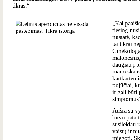
tikras.“
„Kai paaišk
tiesiog nus
nustatė, ka
tai tikrai n
Ginekologa
malonesnis, 
daugiau į p
mano skausm
kartkartėmi
pojūčiai, k
ir gali būti
simptomus“
Aušra su vy
buvo patart
susileidau 
vaistų ir n
miegoti. Sk