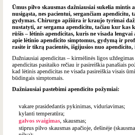
Ūmus pilvo skausmas dažniausiai sukelia mintis a
nusigąsta, nes pacientui, sergančiam apendicitu, 
gydymas. Chirurgo apžiūra ir kraujo tyrimai daž
nustatyti, ar sergama apendicitu, tačiau kur kas 
rūšis – lėtinis apendicitas, kuris ne visada lengvai
apie lėtinio apendicito simptomus, gydymą ir prof
rasite ir tikrą pacientės, išgijusios nuo apendicito, 
Dažniausiai apendicitas ‒ kirmėlinės ligos uždegimas
apendicitas pasitaiko rečiau ir pasireiškia panašiais po
kad lėtinis apendicitas ne visada pasireiškia visais ū
būdingais simptomais.
Dažniausiai pastebimi apendicito požymiai:
vakare prasidedantis pykinimas, viduriavimas;
kylanti temperatūra;
galvos svaigimas
, skausmas;
stiprus pilvo skausmas apačioje, dešinėje (skausmas 
pilvą);