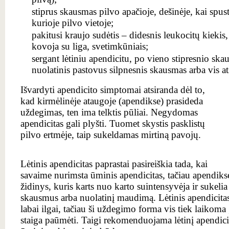
stiprus skausmas pilvo apačioje, dešinėje, kai spust
kurioje pilvo vietoje;
pakitusi kraujo sudėtis – didesnis leukocitų kiekis
kovoja su liga, svetimkūniais;
sergant lėtiniu apendicitu, po vieno stipresnio ska
nuolatinis pastovus silpnesnis skausmas arba vis at
Išvardyti
apendicito
simptomai atsiranda dėl to,
kad kirmėlinėje ataugoje (apendikse) prasideda
uždegimas, ten ima telktis pūliai. Negydomas
apendicitas gali plyšti. Tuomet skystis pasklistų
pilvo ertmėje, taip sukeldamas mirtiną pavojų.
Lėtinis apendicitas paprastai pasireiškia tada, kai
savaime nurimsta ūminis apendicitas, tačiau apendiks
židinys, kuris karts nuo karto suintensyvėja ir sukeli
skausmus arba nuolatinį maudimą. Lėtinis apendicitas 
labai ilgai, tačiau ši uždegimo forma vis tiek laikoma
staiga paūmėti. Taigi rekomenduojama lėtinį apendicit