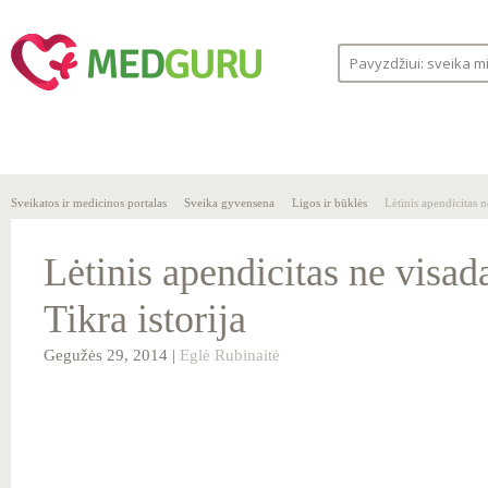
SVEIKA
SVEIKATOS
LIGOS
GYVENSENA
ĮSTAIGOS
Sveikatos ir medicinos portalas
Sveika gyvensena
Ligos ir būklės
Lėtinis apendicitas n
Lėtinis apendicitas ne visad
Tikra istorija
Gegužės 29, 2014 |
Eglė Rubinaitė