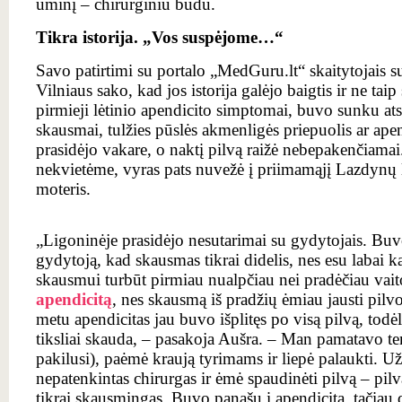
ūminį – chirurginiu būdu.
Tikra istorija. „Vos suspėjome…“
Savo patirtimi su portalo „MedGuru.lt“ skaitytojais su
Vilniaus sako, kad jos istorija galėjo baigtis ir ne tai
pirmieji lėtinio apendicito simptomai, buvo sunku atski
skausmai,
tulžies pūslės akmenligės
priepuolis ar ape
prasidėjo vakare, o naktį pilvą raižė nebepakenčiamai
nekvietėme, vyras pats nuvežė į priimamąjį Lazdynų 
moteris.
„Ligoninėje prasidėjo nesutarimai su gydytojais. Buvo
gydytoją, kad skausmas tikrai didelis, nes esu labai ka
skausmui turbūt pirmiau nualpčiau nei pradėčiau vaito
apendicitą
, nes skausmą iš pradžių ėmiau jausti pilv
metu apendicitas jau buvo išplitęs po visą pilvą, tod
tiksliai skauda, ‒ pasakoja Aušra. ‒ Man pamatavo tem
pakilusi), paėmė kraują tyrimams ir liepė palaukti. Už
nepatenkintas chirurgas ir ėmė spaudinėti pilvą – pilv
tikrai skausmingas. Buvo panašu į apendicitą, tačiau