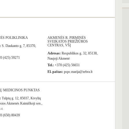
ĖS POLIKLINIKA
AKMENĖS R. PIRMINĖS
SVEIKATOS PRIEŽIŪROS
CENTRAS, VŠĮ
:
S. Daukanto g. 7, 85370,
Adresas:
Respublikos g. 32, 85138,
0 (425) 59271
Naujoji Akmenė
Tel.:
+370 (425) 56651
El. paštas:
pspc.marija@zebra.lt
IŲ MEDICINOS PUNKTAS
:
Tulpių g. 12, 85037, Kivylių
osios Akmenės Kaimiškoji sen.,
 r.
0 (650) 80439