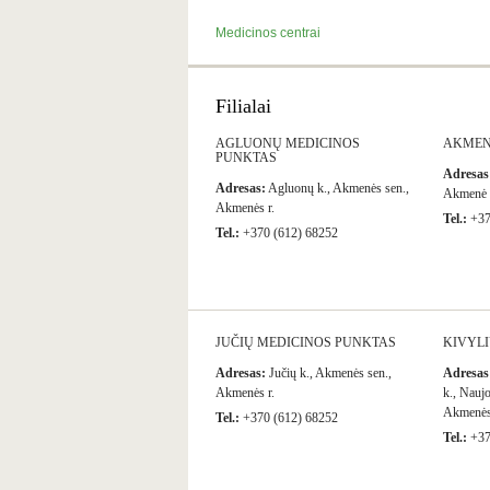
Medicinos centrai
Filialai
AGLUONŲ MEDICINOS
AKMEN
PUNKTAS
Adresas
Adresas:
Agluonų k., Akmenės sen.,
Akmenė
Akmenės r.
Tel.:
+37
Tel.:
+370 (612) 68252
JUČIŲ MEDICINOS PUNKTAS
KIVYL
Adresas:
Jučių k., Akmenės sen.,
Adresas
Akmenės r.
k., Nauj
Akmenės
Tel.:
+370 (612) 68252
Tel.:
+37