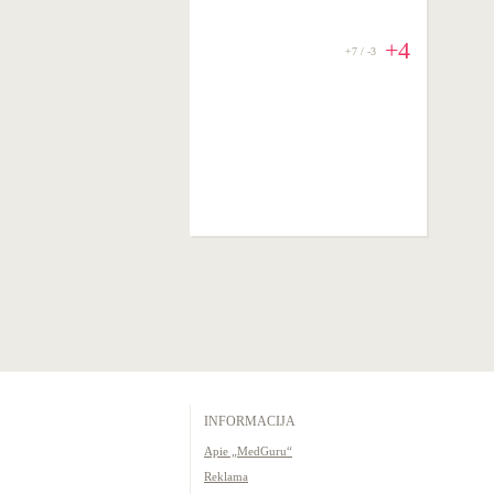
+4
+7 / -3
INFORMACIJA
Apie „MedGuru“
Reklama