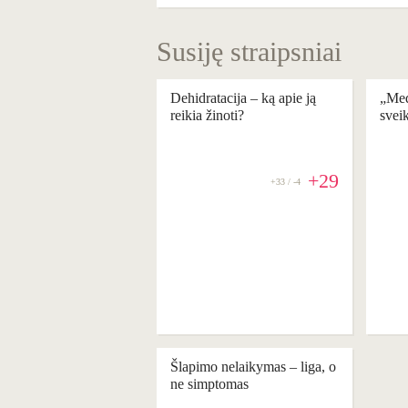
Susiję straipsniai
Dehidratacija – ką apie ją
„Med
reikia žinoti?
svei
+29
+33 / -4
Šlapimo nelaikymas ‒ liga, o
ne simptomas