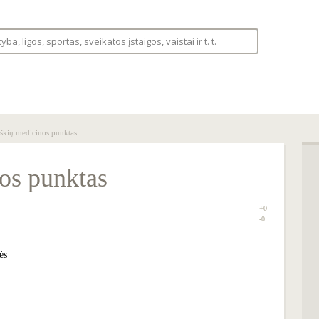
S
LIGOS
VAISTINĖLĖ
FORUMAS
škių medicinos punktas
os punktas
+0
0
-0
ės