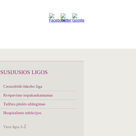
SIMPTOMŲ
ANALIZATORIUS
SUSIJUSIOS LIGOS
Creutzfeldt-Jakobo liga
Kvėpavimo nepakankamumas
Tulžies pūslės uždegimas
Hospitalinės infekcijos
Visos ligos A-Ž