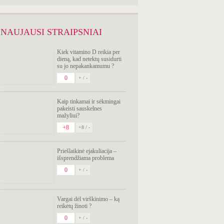
NAUJAUSI STRAIPSNIAI
Kiek vitamino D reikia per
dieną, kad netektų susidurti
su jo nepakankamumu ?
0
+ / -
Kaip tinkamai ir sėkmingai
pakeisti sauskelnes
mažyliui?
+8
+8 / -
Priešlaikinė ejakuliacija –
išsprendžiama problema
0
+ / -
Vargai dėl virškinimo – ką
reikėtų žinoti ?
0
+ / -