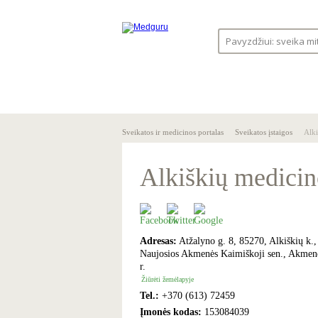
SVEIKA
SVEIKATO
GYVENSENA
ĮSTAIGOS
Sveikatos ir medicinos portalas
Sveikatos įstaigos
Alki
Alkiškių medicin
Adresas:
Atžalyno g. 8, 85270, Alkiškių k.,
Naujosios Akmenės Kaimiškoji sen., Akmen
r.
Žiūrėti žemėlapyje
Tel.:
+370 (613) 72459
Įmonės kodas:
153084039