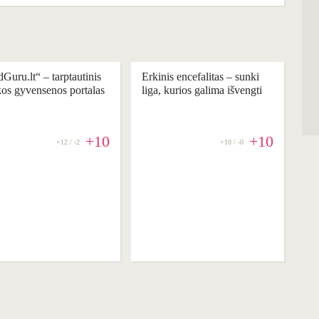
Guru.lt“ – tarptautinis
Erkinis encefalitas – sunki
kos gyvensenos portalas
liga, kurios galima išvengti
+10
+10
+12 / -2
+10 / -0