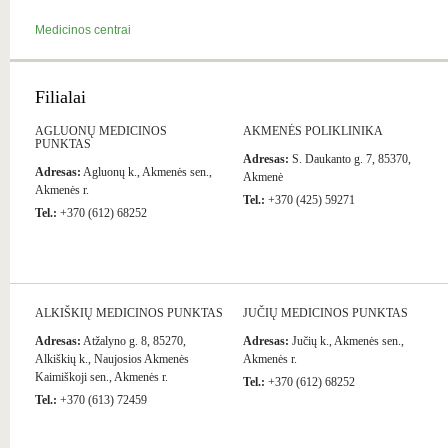
Medicinos centrai
Filialai
AGLUONŲ MEDICINOS
AKMENĖS POLIKLINIKA
PUNKTAS
Adresas:
S. Daukanto g. 7, 85370,
Adresas:
Agluonų k., Akmenės sen.,
Akmenė
Akmenės r.
Tel.:
+370 (425) 59271
Tel.:
+370 (612) 68252
ALKIŠKIŲ MEDICINOS PUNKTAS
JUČIŲ MEDICINOS PUNKTAS
Adresas:
Atžalyno g. 8, 85270,
Adresas:
Jučių k., Akmenės sen.,
Alkiškių k., Naujosios Akmenės
Akmenės r.
Kaimiškoji sen., Akmenės r.
Tel.:
+370 (612) 68252
Tel.:
+370 (613) 72459