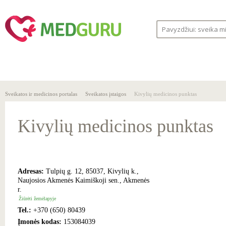
SVEIKA
SVEIKATOS
LIGOS
GYVENSENA
ĮSTAIGOS
Sveikatos ir medicinos portalas
Sveikatos įstaigos
Kivylių medicinos punktas
Kivylių medicinos punktas
Adresas:
Tulpių g. 12, 85037, Kivylių k.,
Naujosios Akmenės Kaimiškoji sen., Akmenės
r.
Žiūrėti žemėlapyje
Tel.:
+370 (650) 80439
Įmonės kodas:
153084039