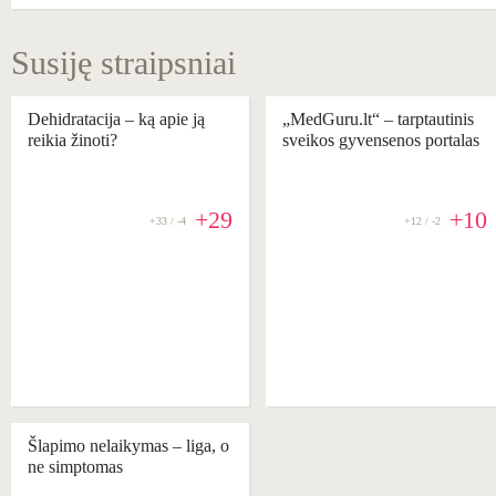
Susiję straipsniai
Dehidratacija – ką apie ją
„MedGuru.lt“ – tarptautinis
reikia žinoti?
sveikos gyvensenos portalas
+29
+10
+33 / -4
+12 / -2
Šlapimo nelaikymas ‒ liga, o
ne simptomas