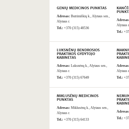
GENIŲ MEDICINOS PUNKTAS
KANČĖ
PUNKT
Adresas:
Butrimiškių k., Alytaus sen.,
Adresas
Alytaus r.
Alytaus r
Tel.:
+370 (315) 48536
Tel.:
+37
LUKSNĖNŲ BENDROSIOS
MAKNI
PRAKTIKOS GYDYTOJO
PRAKT
KABINETAS
KABIN
Adresas:
Luksnėnų k., Alytaus sen.,
Adresas
Alytaus r.
Alytaus r
Tel.:
+370 (315) 67649
Tel.:
+37
MIKLUSĖNŲ MEDICINOS
NEMUN
PUNKTAS
PRAKT
KABIN
Adresas:
Miklusėnų k., Alytaus sen.,
Adresas
Alytaus r.
Tel.:
+37
Tel.:
+370 (315) 64133