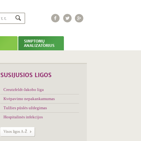
dažniausiai nedrįsta
Kodėl kiekvienų
namų vaistinėlėje
turėtų būti vaistinės
ramunės žiedų?
Kai nugaros
skausmas temdo
kasdienybę
4 dažniausi rimtos
SIMPTOMŲ
plaučių ligos
ANALIZATORIUS
išsivystymą
nulemiantys faktoriai
Kaip knygomis
sudominti vaikus?
5 produktai
geresniam Jūsų
SUSIJUSIOS LIGOS
virškinimui
Tibeto dieta ilgam ir
sveikam gyvenimui
Creutzfeldt-Jakobo liga
Kaip turėti dailias ir
lengvas kojas?
Kvėpavimo nepakankamumas
Lytinė vyrų sveikata –
jautri, bet labai svarbi
Tulžies pūslės uždegimas
tema
10 įdomių faktų apie
Hospitalinės infekcijos
mopsus
15 patarimų,
padėsiančių pagerinti
Visos ligos A-Ž
Jūsų kojų kraujotaką
(2 dalis)