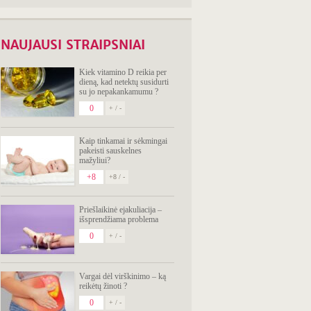
Ką daryti, jei pilve
apsigyveno
balionas?
15 patarimų,
NAUJAUSI STRAIPSNIAI
padėsiančių pagerinti
Jūsų kojų kraujotaką
(1 dalis)
Kiek vitamino D reikia per
Apie rinito tipus,
dieną, kad netektų susidurti
gydymą ir apie tai,
su jo nepakankamumu ?
kodėl geriau rinktis
natūralias priemones
0
+ / -
5 dantų skausmą
malšinančios
priemonės
Kaip tinkamai ir sėkmingai
8 jūros druskos
pakeisti sauskelnes
panaudojimo būdai
mažyliui?
(2 dalis)
+8
+8 / -
5 klausimai apie
sodines šilauoges –
valgykime jų pilnomis
Priešlaikinė ejakuliacija –
saujomis
išsprendžiama problema
8 praktiški jūros
druskos panaudojimo
0
+ / -
būdai (1 dalis)
Paprastosios
kraujažolės nauda
žinoma jau nuo
Vargai dėl virškinimo – ką
Romos laikų
reikėtų žinoti ?
3 dantų skausmo
0
gydymo klaidos
+ / -