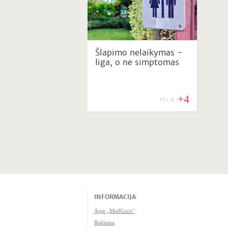
Šlapimo nelaikymas ‒
liga, o ne simptomas
+4
+7 / -3
INFORMACIJA
Apie „MedGuru“
Reklama