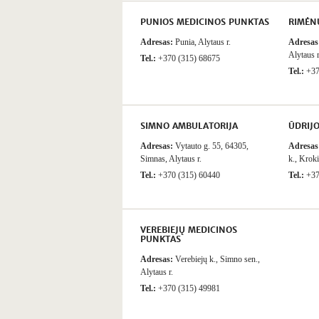
PUNIOS MEDICINOS PUNKTAS
RIMĖN
Adresas:
Punia, Alytaus r.
Adresas
Alytaus r
Tel.:
+370 (315) 68675
Tel.:
+37
SIMNO AMBULATORIJA
ŪDRIJ
Adresas:
Vytauto g. 55, 64305,
Adresas
Simnas, Alytaus r.
k., Kroki
Tel.:
+370 (315) 60440
Tel.:
+37
VEREBIEJŲ MEDICINOS
PUNKTAS
Adresas:
Verebiejų k., Simno sen.,
Alytaus r.
Tel.:
+370 (315) 49981