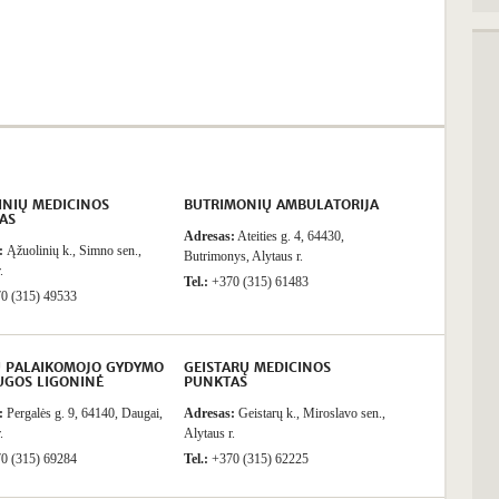
INIŲ MEDICINOS
BUTRIMONIŲ AMBULATORIJA
AS
Adresas:
Ateities g. 4, 64430,
:
Ąžuolinių k., Simno sen.,
Butrimonys, Alytaus r.
.
Tel.:
+370 (315) 61483
0 (315) 49533
 PALAIKOMOJO GYDYMO
GEISTARŲ MEDICINOS
UGOS LIGONINĖ
PUNKTAS
:
Pergalės g. 9, 64140, Daugai,
Adresas:
Geistarų k., Miroslavo sen.,
.
Alytaus r.
0 (315) 69284
Tel.:
+370 (315) 62225