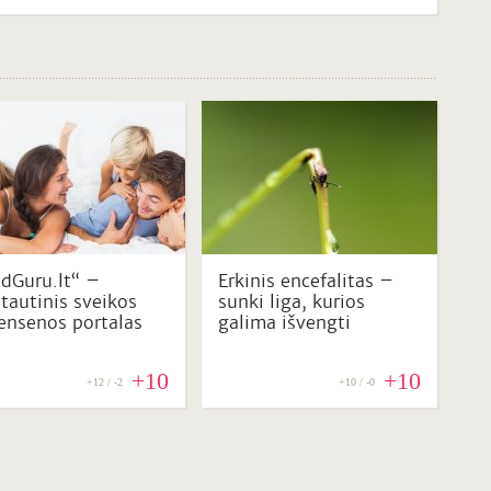
dGuru.lt“ –
Erkinis encefalitas –
ptautinis sveikos
sunki liga, kurios
ensenos portalas
galima išvengti
+10
+10
+12 / -2
+10 / -0