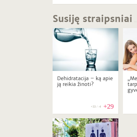
Susiję straipsniai
Dehidratacija – ką apie
„Me
ją reikia žinoti?
tar
gyv
+29
+33 / -4