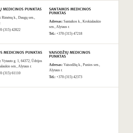
Ų MEDICINOS PUNKTAS
SANTAIKOS MEDICINOS
PUNKTAS
:
Rimėnų k., Daugų sen.,
Adresas:
Santaikos k., Krokialaukio
.
sen., Alytaus r.
0 (315) 42822
Tel.:
+370 (315) 47218
OS MEDICINOS PUNKTAS
VAISODŽIŲ MEDICINOS
PUNKTAS
:
Vytauto g. 1, 64372, Ūdrijos
Adresas:
Vaisodžių k., Punios sen.,
alaukio sen., Alytaus r.
Alytaus r.
0 (315) 61110
Tel.:
+370 (315) 42373