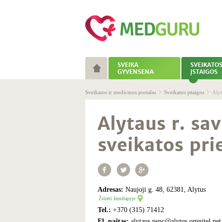
SVEIKA
SVEIKATO
GYVENSENA
ĮSTAIGOS
Sveikatos ir medicinos portalas
Sveikatos įstaigos
Alyt
Alytaus r. sa
sveikatos pri
Adresas:
Naujoji g. 48, 62381, Alytus
Žiūrėti žemėlapyje
Tel.:
+370 (315) 71412
El. paštas:
alytaus.pspc@alytus.omnitel.net