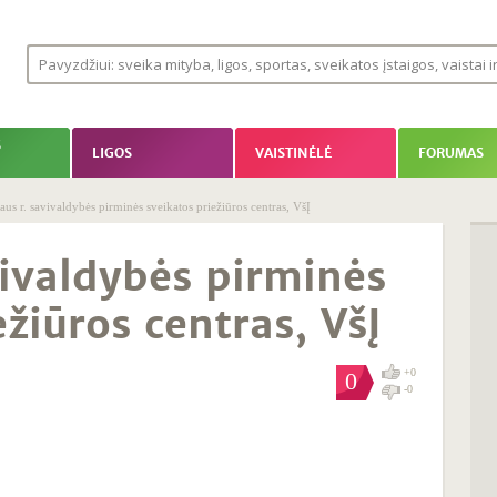
S
LIGOS
VAISTINĖLĖ
FORUMAS
aus r. savivaldybės pirminės sveikatos priežiūros centras, VšĮ
vivaldybės pirminės
ežiūros centras, VšĮ
+0
0
-0