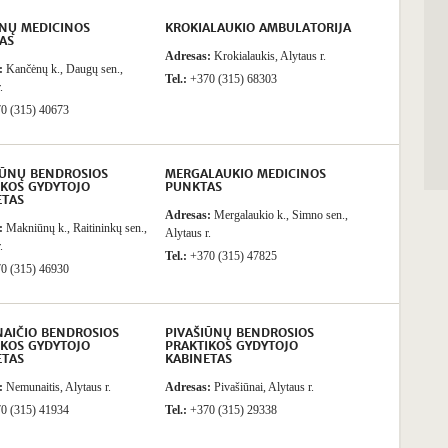
NŲ MEDICINOS
KROKIALAUKIO AMBULATORIJA
AS
Adresas:
Krokialaukis, Alytaus r.
:
Kančėnų k., Daugų sen.,
Tel.:
+370 (315) 68303
.
0 (315) 40673
ŪNŲ BENDROSIOS
MERGALAUKIO MEDICINOS
IKOS GYDYTOJO
PUNKTAS
ETAS
Adresas:
Mergalaukio k., Simno sen.,
:
Makniūnų k., Raitininkų sen.,
Alytaus r.
.
Tel.:
+370 (315) 47825
0 (315) 46930
AIČIO BENDROSIOS
PIVAŠIŪNŲ BENDROSIOS
IKOS GYDYTOJO
PRAKTIKOS GYDYTOJO
ETAS
KABINETAS
:
Nemunaitis, Alytaus r.
Adresas:
Pivašiūnai, Alytaus r.
0 (315) 41934
Tel.:
+370 (315) 29338