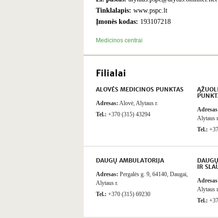
Tinklalapis:
www.pspc.lt
Įmonės kodas:
193107218
Medicinos centrai
Filialai
ALOVĖS MEDICINOS PUNKTAS
ĄŽUOL
PUNKT
Adresas:
Alovė, Alytaus r.
Adresas
Tel.:
+370 (315) 43294
Alytaus r
Tel.:
+37
DAUGŲ AMBULATORIJA
DAUGŲ
IR SLA
Adresas:
Pergalės g. 9, 64140, Daugai,
Adresas
Alytaus r.
Alytaus r
Tel.:
+370 (315) 69230
Tel.:
+37