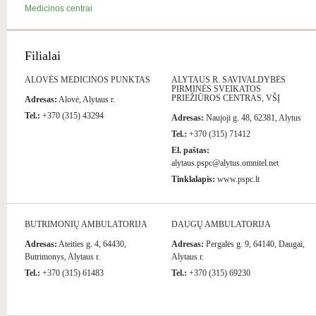
Medicinos centrai
Filialai
ALOVĖS MEDICINOS PUNKTAS
ALYTAUS R. SAVIVALDYBĖS
PIRMINĖS SVEIKATOS
PRIEŽIŪROS CENTRAS, VŠĮ
Adresas:
Alovė, Alytaus r.
Tel.:
+370 (315) 43294
Adresas:
Naujoji g. 48, 62381, Alytus
Tel.:
+370 (315) 71412
El. paštas:
alytaus.pspc@alytus.omnitel.net
Tinklalapis:
www.pspc.lt
BUTRIMONIŲ AMBULATORIJA
DAUGŲ AMBULATORIJA
Adresas:
Ateities g. 4, 64430,
Adresas:
Pergalės g. 9, 64140, Daugai,
Butrimonys, Alytaus r.
Alytaus r.
Tel.:
+370 (315) 61483
Tel.:
+370 (315) 69230