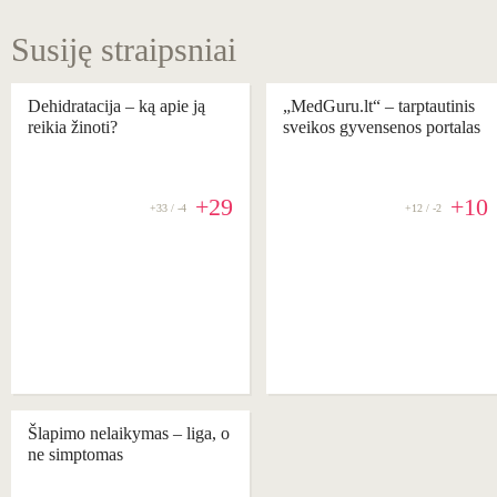
Susiję straipsniai
Dehidratacija – ką apie ją
„MedGuru.lt“ – tarptautinis
reikia žinoti?
sveikos gyvensenos portalas
+29
+10
+33 / -4
+12 / -2
Šlapimo nelaikymas ‒ liga, o
ne simptomas