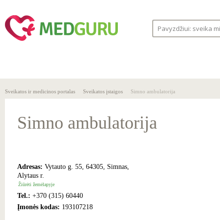
SVEIKA
SVEIKATOS
LIGOS
GYVENSENA
ĮSTAIGOS
Sveikatos ir medicinos portalas
Sveikatos įstaigos
Simno ambulatorija
Simno ambulatorija
Adresas:
Vytauto g. 55, 64305, Simnas,
Alytaus r.
Žiūrėti žemėlapyje
Tel.:
+370 (315) 60440
Įmonės kodas:
193107218