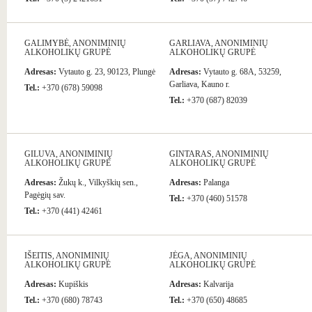
GALIMYBĖ, ANONIMINIŲ
GARLIAVA, ANONIMINIŲ
ALKOHOLIKŲ GRUPĖ
ALKOHOLIKŲ GRUPĖ
Adresas:
Vytauto g. 23, 90123, Plungė
Adresas:
Vytauto g. 68A, 53259,
Garliava, Kauno r.
Tel.:
+370 (678) 59098
Tel.:
+370 (687) 82039
GILUVA, ANONIMINIŲ
GINTARAS, ANONIMINIŲ
ALKOHOLIKŲ GRUPĖ
ALKOHOLIKŲ GRUPĖ
Adresas:
Žukų k., Vilkyškių sen.,
Adresas:
Palanga
Pagėgių sav.
Tel.:
+370 (460) 51578
Tel.:
+370 (441) 42461
IŠEITIS, ANONIMINIŲ
JĖGA, ANONIMINIŲ
ALKOHOLIKŲ GRUPĖ
ALKOHOLIKŲ GRUPĖ
Adresas:
Kupiškis
Adresas:
Kalvarija
Tel.:
+370 (680) 78743
Tel.:
+370 (650) 48685