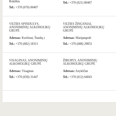
Rokiškis
Tel.:
+370 (621) 80467
Tel.:
+370 (670) 06407
VILTIES SPINDULYS,
VILTIES ŽINGSNIAI,
ANONIMINIŲ ALKOHOLIKŲ
ANONIMINIŲ ALKOHOLIKŲ
GRUPĖ
GRUPĖ
Adresas:
Kuršėnai, Šiaulių r.
Adresas:
Marijampolė
Tel.:
+370 (682) 18311
Tel.:
+370 (688) 29853
VISAGINAS, ANONIMINIŲ
ŽIBURYS, ANONIMINIŲ
ALKOHOLIKŲ GRUPĖ
ALKOHOLIKŲ GRUPĖ
Adresas:
Visaginas
Adresas:
Anykščiai
Tel.:
+370 (650) 31447
Tel.:
+370 (612) 64043