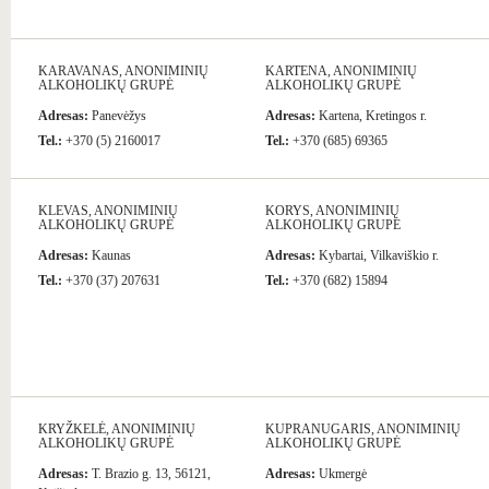
KARAVANAS, ANONIMINIŲ
KARTENA, ANONIMINIŲ
ALKOHOLIKŲ GRUPĖ
ALKOHOLIKŲ GRUPĖ
Adresas:
Panevėžys
Adresas:
Kartena, Kretingos r.
Tel.:
+370 (5) 2160017
Tel.:
+370 (685) 69365
KLEVAS, ANONIMINIŲ
KORYS, ANONIMINIŲ
ALKOHOLIKŲ GRUPĖ
ALKOHOLIKŲ GRUPĖ
Adresas:
Kaunas
Adresas:
Kybartai, Vilkaviškio r.
Tel.:
+370 (37) 207631
Tel.:
+370 (682) 15894
KRYŽKELĖ, ANONIMINIŲ
KUPRANUGARIS, ANONIMINIŲ
ALKOHOLIKŲ GRUPĖ
ALKOHOLIKŲ GRUPĖ
Adresas:
T. Brazio g. 13, 56121,
Adresas:
Ukmergė