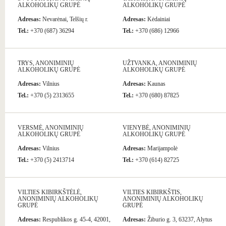
ALKOHOLIKŲ GRUPĖ
ALKOHOLIKŲ GRUPĖ
Adresas:
Nevarėnai, Telšių r.
Adresas:
Kėdainiai
Tel.:
+370 (687) 36294
Tel.:
+370 (686) 12966
TRYS, ANONIMINIŲ
UŽTVANKA, ANONIMINIŲ
ALKOHOLIKŲ GRUPĖ
ALKOHOLIKŲ GRUPĖ
Adresas:
Vilnius
Adresas:
Kaunas
Tel.:
+370 (5) 2313655
Tel.:
+370 (680) 87825
VERSMĖ, ANONIMINIŲ
VIENYBĖ, ANONIMINIŲ
ALKOHOLIKŲ GRUPĖ
ALKOHOLIKŲ GRUPĖ
Adresas:
Vilnius
Adresas:
Marijampolė
Tel.:
+370 (5) 2413714
Tel.:
+370 (614) 82725
VILTIES KIBIRKŠTĖLĖ,
VILTIES KIBIRKŠTIS,
ANONIMINIŲ ALKOHOLIKŲ
ANONIMINIŲ ALKOHOLIKŲ
GRUPĖ
GRUPĖ
Adresas:
Respublikos g. 45-4, 42001,
Adresas:
Žiburio g. 3, 63237, Alytus