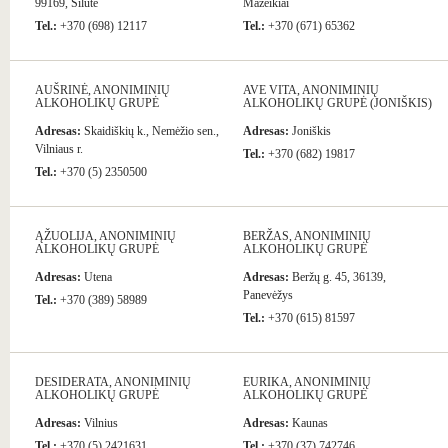
99169, Šilutė
Mažeikiai
Tel.:
+370 (698) 12117
Tel.:
+370 (671) 65362
AUŠRINĖ, ANONIMINIŲ
AVE VITA, ANONIMINIŲ
ALKOHOLIKŲ GRUPĖ
ALKOHOLIKŲ GRUPĖ (JONIŠKIS)
Adresas:
Skaidiškių k., Nemėžio sen.,
Adresas:
Joniškis
Vilniaus r.
Tel.:
+370 (682) 19817
Tel.:
+370 (5) 2350500
ĄŽUOLIJA, ANONIMINIŲ
BERŽAS, ANONIMINIŲ
ALKOHOLIKŲ GRUPĖ
ALKOHOLIKŲ GRUPĖ
Adresas:
Utena
Adresas:
Beržų g. 45, 36139,
Panevėžys
Tel.:
+370 (389) 58989
Tel.:
+370 (615) 81597
DESIDERATA, ANONIMINIŲ
EURIKA, ANONIMINIŲ
ALKOHOLIKŲ GRUPĖ
ALKOHOLIKŲ GRUPĖ
Adresas:
Vilnius
Adresas:
Kaunas
Tel.:
+370 (5) 2421631
Tel.:
+370 (37) 742746