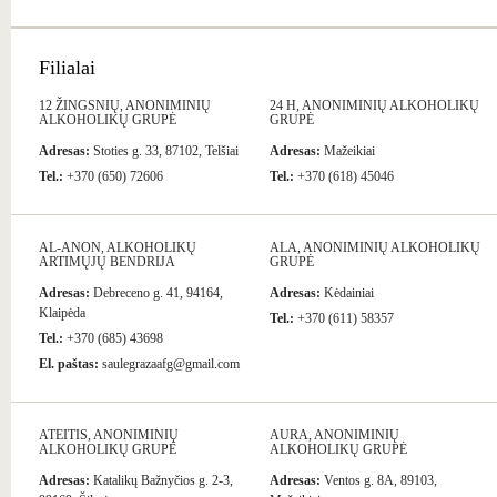
Filialai
12 ŽINGSNIŲ, ANONIMINIŲ
24 H, ANONIMINIŲ ALKOHOLIKŲ
ALKOHOLIKŲ GRUPĖ
GRUPĖ
Adresas:
Stoties g. 33, 87102, Telšiai
Adresas:
Mažeikiai
Tel.:
+370 (650) 72606
Tel.:
+370 (618) 45046
AL-ANON, ALKOHOLIKŲ
ALA, ANONIMINIŲ ALKOHOLIKŲ
ARTIMŲJŲ BENDRIJA
GRUPĖ
Adresas:
Debreceno g. 41, 94164,
Adresas:
Kėdainiai
Klaipėda
Tel.:
+370 (611) 58357
Tel.:
+370 (685) 43698
El. paštas:
saulegrazaafg@gmail.com
ATEITIS, ANONIMINIŲ
AURA, ANONIMINIŲ
ALKOHOLIKŲ GRUPĖ
ALKOHOLIKŲ GRUPĖ
Adresas:
Katalikų Bažnyčios g. 2-3,
Adresas:
Ventos g. 8A, 89103,