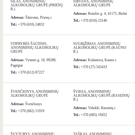
ŠILAS, ANONIMINIŲ
ŠIRVĖNA, ANONIMINIŲ
ALKOHOLIKŲ GRUPĖ (PRIENŲ
ALKOHOLIKŲ GRUPĖ
R.)
Adresas:
Rotušės g. 4, 41175, Biržai
Adresas:
Šilavotas, Prienų r.
Tel.:
+370 (610) 23146
Tel.:
+370 (610) 24832
STIPRYBĖS ŠALTINIS,
SUGRĮŽIMAS, ANONIMINIŲ
ANONIMINIŲ ALKOHOLIKŲ
ALKOHOLIKŲ GRUPĖ (KAUNO
GRUPĖ
R.)
Adresas:
Vytauto g. 18, 99288,
Adresas:
Kulautuva, Kauno r.
Pagėgiai
Tel.:
+370 (37) 543433
Tel.:
+370 (612) 87227
ŠVENČIONYS, ANONIMINIŲ
ŠVIESA, ANONIMINIŲ
ALKOHOLIKŲ GRUPĖ
ALKOHOLIKŲ GRUPĖ (RASEINIŲ
R.)
Adresas:
Švenčionys
Adresas:
Viduklė, Raseinių r.
Tel.:
+370 (682) 11919
Tel.:
+370 (685) 19452
ŠVYTURYS, ANONIMINIŲ
TAŠKAS, ANONIMINIŲ