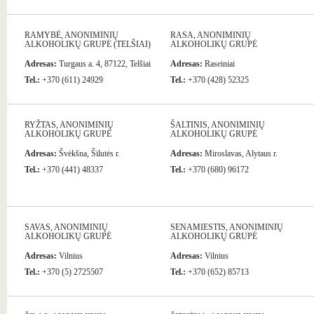
RAMYBĖ, ANONIMINIŲ
RASA, ANONIMINIŲ
ALKOHOLIKŲ GRUPĖ (TELŠIAI)
ALKOHOLIKŲ GRUPĖ
Adresas:
Turgaus a. 4, 87122, Telšiai
Adresas:
Raseiniai
Tel.:
+370 (611) 24929
Tel.:
+370 (428) 52325
RYŽTAS, ANONIMINIŲ
ŠALTINIS, ANONIMINIŲ
ALKOHOLIKŲ GRUPĖ
ALKOHOLIKŲ GRUPĖ
Adresas:
Švėkšna, Šilutės r.
Adresas:
Miroslavas, Alytaus r.
Tel.:
+370 (441) 48337
Tel.:
+370 (680) 96172
SAVAS, ANONIMINIŲ
SENAMIESTIS, ANONIMINIŲ
ALKOHOLIKŲ GRUPĖ
ALKOHOLIKŲ GRUPĖ
Adresas:
Vilnius
Adresas:
Vilnius
Tel.:
+370 (5) 2725507
Tel.:
+370 (652) 85713