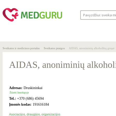
SVEIKA
SVEIKATOS
LIGOS
GYVENSENA
ĮSTAIGOS
Sveikatos ir medicinos portalas
Sveikatos įstaigos
AIDAS, anoniminių alkoholikų grupė
AIDAS, anoniminių alkohol
Adresas:
Druskininkai
Žiūrėti žemėlapyje
Tel.:
+370 (686) 45694
Įmonės kodas:
191616184
Asociacijos, draugijos, organizacijos