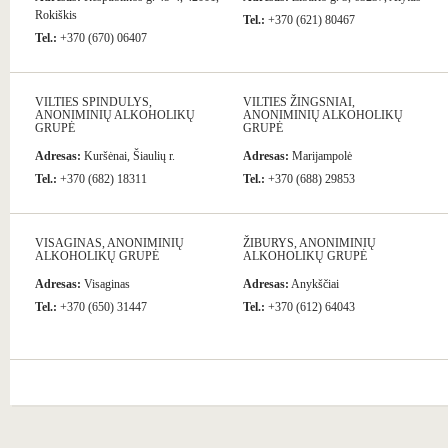
Rokiškis
Tel.:
+370 (621) 80467
Tel.:
+370 (670) 06407
VILTIES SPINDULYS,
VILTIES ŽINGSNIAI,
ANONIMINIŲ ALKOHOLIKŲ
ANONIMINIŲ ALKOHOLIKŲ
GRUPĖ
GRUPĖ
Adresas:
Kuršėnai, Šiaulių r.
Adresas:
Marijampolė
Tel.:
+370 (682) 18311
Tel.:
+370 (688) 29853
VISAGINAS, ANONIMINIŲ
ŽIBURYS, ANONIMINIŲ
ALKOHOLIKŲ GRUPĖ
ALKOHOLIKŲ GRUPĖ
Adresas:
Visaginas
Adresas:
Anykščiai
Tel.:
+370 (650) 31447
Tel.:
+370 (612) 64043