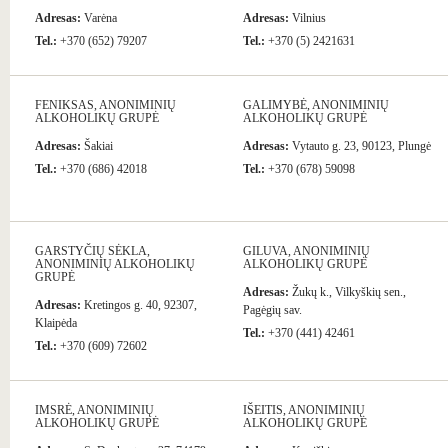
Adresas:
Varėna
Adresas:
Vilnius
Tel.:
+370 (652) 79207
Tel.:
+370 (5) 2421631
FENIKSAS, ANONIMINIŲ
GALIMYBĖ, ANONIMINIŲ
ALKOHOLIKŲ GRUPĖ
ALKOHOLIKŲ GRUPĖ
Adresas:
Šakiai
Adresas:
Vytauto g. 23, 90123, Plungė
Tel.:
+370 (686) 42018
Tel.:
+370 (678) 59098
GARSTYČIŲ SĖKLA,
GILUVA, ANONIMINIŲ
ANONIMINIŲ ALKOHOLIKŲ
ALKOHOLIKŲ GRUPĖ
GRUPĖ
Adresas:
Žukų k., Vilkyškių sen.,
Adresas:
Kretingos g. 40, 92307,
Pagėgių sav.
Klaipėda
Tel.:
+370 (441) 42461
Tel.:
+370 (609) 72602
IMSRĖ, ANONIMINIŲ
IŠEITIS, ANONIMINIŲ
ALKOHOLIKŲ GRUPĖ
ALKOHOLIKŲ GRUPĖ