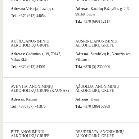
ALKOHOLIKŲ GRUPĖ
ALKOHOLIKŲ GRUPĖ
Adresas:
Veisiejai, Lazdijų r.
Adresas:
Katalikų Bažnyčios g. 2-3,
99169, Šilutė
Tel.:
+370 (612) 44054
Tel.:
+370 (698) 12117
AUŠRA, ANONIMINIŲ
AUŠRINĖ, ANONIMINIŲ
ALKOHOLIKŲ GRUPĖ
ALKOHOLIKŲ GRUPĖ
Adresas:
Gedimino g. 19, 70147,
Adresas:
Skaidiškių k., Nemėžio sen.,
Vilkaviškis
Vilniaus r.
Tel.:
+370 (612) 34591
Tel.:
+370 (5) 2350500
AVE VITA, ANONIMINIŲ
ĄŽUOLIJA, ANONIMINIŲ
ALKOHOLIKŲ GRUPĖ (KAUNAS)
ALKOHOLIKŲ GRUPĖ
Adresas:
Kaunas
Adresas:
Utena
Tel.:
+370 (37) 741875
Tel.:
+370 (389) 58989
BITĖ, ANONIMINIŲ
DESIDERATA, ANONIMINIŲ
ALKOHOLIKŲ GRUPĖ
ALKOHOLIKŲ GRUPĖ