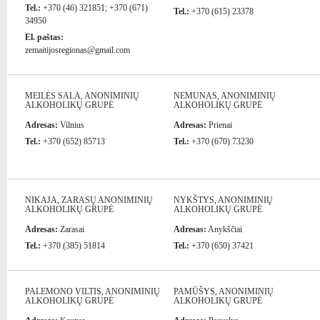
Tel.:
+370 (46) 321851; +370 (671)
Tel.:
+370 (615) 23378
34950
El. paštas:
zemaitijosregionas@gmail.com
MEILĖS SALA, ANONIMINIŲ
NEMUNAS, ANONIMINIŲ
ALKOHOLIKŲ GRUPĖ
ALKOHOLIKŲ GRUPĖ
Adresas:
Vilnius
Adresas:
Prienai
Tel.:
+370 (652) 85713
Tel.:
+370 (670) 73230
NIKAJA, ZARASŲ ANONIMINIŲ
NYKŠTYS, ANONIMINIŲ
ALKOHOLIKŲ GRUPĖ
ALKOHOLIKŲ GRUPĖ
Adresas:
Zarasai
Adresas:
Anykščiai
Tel.:
+370 (385) 51814
Tel.:
+370 (650) 37421
PALEMONO VILTIS, ANONIMINIŲ
PAMŪŠYS, ANONIMINIŲ
ALKOHOLIKŲ GRUPĖ
ALKOHOLIKŲ GRUPĖ