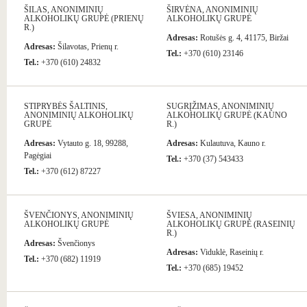
ŠILAS, ANONIMINIŲ
ŠIRVĖNA, ANONIMINIŲ
ALKOHOLIKŲ GRUPĖ (PRIENŲ
ALKOHOLIKŲ GRUPĖ
R.)
Adresas:
Rotušės g. 4, 41175, Biržai
Adresas:
Šilavotas, Prienų r.
Tel.:
+370 (610) 23146
Tel.:
+370 (610) 24832
STIPRYBĖS ŠALTINIS,
SUGRĮŽIMAS, ANONIMINIŲ
ANONIMINIŲ ALKOHOLIKŲ
ALKOHOLIKŲ GRUPĖ (KAUNO
GRUPĖ
R.)
Adresas:
Vytauto g. 18, 99288,
Adresas:
Kulautuva, Kauno r.
Pagėgiai
Tel.:
+370 (37) 543433
Tel.:
+370 (612) 87227
ŠVENČIONYS, ANONIMINIŲ
ŠVIESA, ANONIMINIŲ
ALKOHOLIKŲ GRUPĖ
ALKOHOLIKŲ GRUPĖ (RASEINIŲ
R.)
Adresas:
Švenčionys
Adresas:
Viduklė, Raseinių r.
Tel.:
+370 (682) 11919
Tel.:
+370 (685) 19452