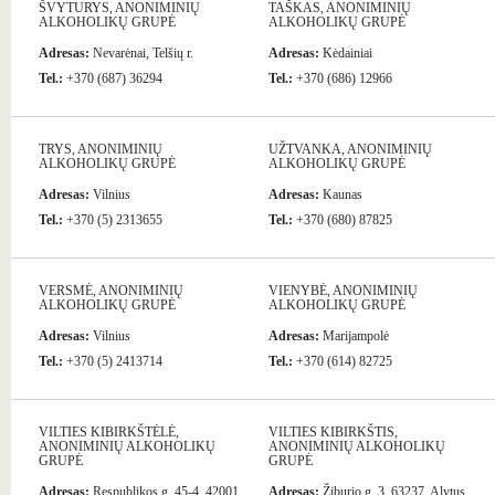
ŠVYTURYS, ANONIMINIŲ
TAŠKAS, ANONIMINIŲ
ALKOHOLIKŲ GRUPĖ
ALKOHOLIKŲ GRUPĖ
Adresas:
Nevarėnai, Telšių r.
Adresas:
Kėdainiai
Tel.:
+370 (687) 36294
Tel.:
+370 (686) 12966
TRYS, ANONIMINIŲ
UŽTVANKA, ANONIMINIŲ
ALKOHOLIKŲ GRUPĖ
ALKOHOLIKŲ GRUPĖ
Adresas:
Vilnius
Adresas:
Kaunas
Tel.:
+370 (5) 2313655
Tel.:
+370 (680) 87825
VERSMĖ, ANONIMINIŲ
VIENYBĖ, ANONIMINIŲ
ALKOHOLIKŲ GRUPĖ
ALKOHOLIKŲ GRUPĖ
Adresas:
Vilnius
Adresas:
Marijampolė
Tel.:
+370 (5) 2413714
Tel.:
+370 (614) 82725
VILTIES KIBIRKŠTĖLĖ,
VILTIES KIBIRKŠTIS,
ANONIMINIŲ ALKOHOLIKŲ
ANONIMINIŲ ALKOHOLIKŲ
GRUPĖ
GRUPĖ
Adresas:
Respublikos g. 45-4, 42001,
Adresas:
Žiburio g. 3, 63237, Alytus