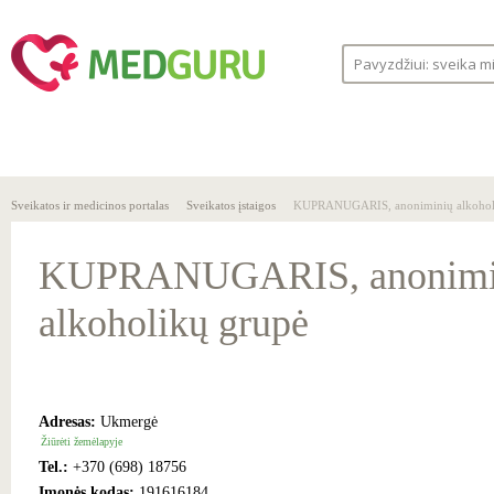
SVEIKA
SVEIKATOS
LIGOS
GYVENSENA
ĮSTAIGOS
Sveikatos ir medicinos portalas
Sveikatos įstaigos
KUPRANUGARIS, anoniminių alkohol
KUPRANUGARIS, anonimi
alkoholikų grupė
Adresas:
Ukmergė
Žiūrėti žemėlapyje
Tel.:
+370 (698) 18756
Įmonės kodas:
191616184