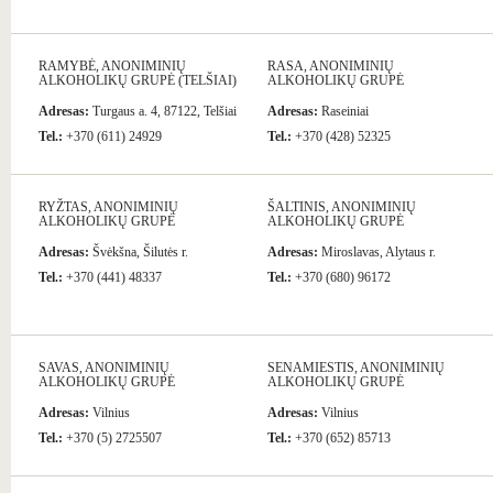
RAMYBĖ, ANONIMINIŲ
RASA, ANONIMINIŲ
ALKOHOLIKŲ GRUPĖ (TELŠIAI)
ALKOHOLIKŲ GRUPĖ
Adresas:
Turgaus a. 4, 87122, Telšiai
Adresas:
Raseiniai
Tel.:
+370 (611) 24929
Tel.:
+370 (428) 52325
RYŽTAS, ANONIMINIŲ
ŠALTINIS, ANONIMINIŲ
ALKOHOLIKŲ GRUPĖ
ALKOHOLIKŲ GRUPĖ
Adresas:
Švėkšna, Šilutės r.
Adresas:
Miroslavas, Alytaus r.
Tel.:
+370 (441) 48337
Tel.:
+370 (680) 96172
SAVAS, ANONIMINIŲ
SENAMIESTIS, ANONIMINIŲ
ALKOHOLIKŲ GRUPĖ
ALKOHOLIKŲ GRUPĖ
Adresas:
Vilnius
Adresas:
Vilnius
Tel.:
+370 (5) 2725507
Tel.:
+370 (652) 85713