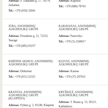
Adresas:
S. Daukanto g. 27, 74179,
Adresas:
Kupiškis
Jurbarkas
Tel.:
+370 (680) 78743
Tel.:
+370 (610) 32041
JŪRA, ANONIMINIŲ
KARAVANAS, ANONIMINIŲ
ALKOHOLIKŲ GRUPĖ
ALKOHOLIKŲ GRUPĖ
Adresas:
Prezidento g. 21, 72253,
Adresas:
Panevėžys
Tauragė
Tel.:
+370 (5) 2160017
Tel.:
+370 (685) 03257
KERTINIS AKMUO, ANONIMINIŲ
KLEVAS, ANONIMINIŲ
ALKOHOLIKŲ GRUPĖ
ALKOHOLIKŲ GRUPĖ
Adresas:
Elektrėnai
Adresas:
Kaunas
Tel.:
+370 (611) 52321
Tel.:
+370 (37) 207631
KRANTAS, ANONIMINIŲ
KRYŽKELĖ, ANONIMINIŲ
ALKOHOLIKŲ GRUPĖ
ALKOHOLIKŲ GRUPĖ
(KLAIPĖDA)
Adresas:
T. Brazio g. 13, 56121,
Adresas:
Pylimo g. 2, 91249, Klaipėda
Kaišiadorys