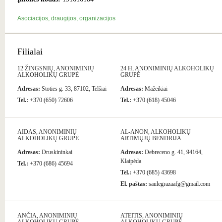
Asociacijos, draugijos, organizacijos
Filialai
12 ŽINGSNIŲ, ANONIMINIŲ
24 H, ANONIMINIŲ ALKOHOLIKŲ
ALKOHOLIKŲ GRUPĖ
GRUPĖ
Adresas:
Stoties g. 33, 87102, Telšiai
Adresas:
Mažeikiai
Tel.:
+370 (650) 72606
Tel.:
+370 (618) 45046
AIDAS, ANONIMINIŲ
AL-ANON, ALKOHOLIKŲ
ALKOHOLIKŲ GRUPĖ
ARTIMŲJŲ BENDRIJA
Adresas:
Druskininkai
Adresas:
Debreceno g. 41, 94164,
Klaipėda
Tel.:
+370 (686) 45694
Tel.:
+370 (685) 43698
El. paštas:
saulegrazaafg@gmail.com
ANČIA, ANONIMINIŲ
ATEITIS, ANONIMINIŲ