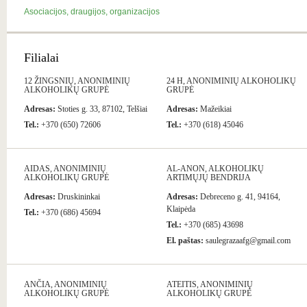
Asociacijos, draugijos, organizacijos
Filialai
12 ŽINGSNIŲ, ANONIMINIŲ
24 H, ANONIMINIŲ ALKOHOLIKŲ
ALKOHOLIKŲ GRUPĖ
GRUPĖ
Adresas:
Stoties g. 33, 87102, Telšiai
Adresas:
Mažeikiai
Tel.:
+370 (650) 72606
Tel.:
+370 (618) 45046
AIDAS, ANONIMINIŲ
AL-ANON, ALKOHOLIKŲ
ALKOHOLIKŲ GRUPĖ
ARTIMŲJŲ BENDRIJA
Adresas:
Druskininkai
Adresas:
Debreceno g. 41, 94164,
Klaipėda
Tel.:
+370 (686) 45694
Tel.:
+370 (685) 43698
El. paštas:
saulegrazaafg@gmail.com
ANČIA, ANONIMINIŲ
ATEITIS, ANONIMINIŲ
ALKOHOLIKŲ GRUPĖ
ALKOHOLIKŲ GRUPĖ