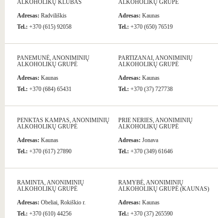
ALKOHOLIKŲ KLUBAS
ALKOHOLIKŲ GRUPĖ
Adresas:
Radviliškis
Adresas:
Kaunas
Tel.:
+370 (615) 92058
Tel.:
+370 (650) 76519
PANEMUNĖ, ANONIMINIŲ
PARTIZANAI, ANONIMINIŲ
ALKOHOLIKŲ GRUPĖ
ALKOHOLIKŲ GRUPĖ
Adresas:
Kaunas
Adresas:
Kaunas
Tel.:
+370 (684) 65431
Tel.:
+370 (37) 727738
PENKTAS KAMPAS, ANONIMINIŲ
PRIE NERIES, ANONIMINIŲ
ALKOHOLIKŲ GRUPĖ
ALKOHOLIKŲ GRUPĖ
Adresas:
Kaunas
Adresas:
Jonava
Tel.:
+370 (617) 27890
Tel.:
+370 (349) 61646
RAMINTA, ANONIMINIŲ
RAMYBĖ, ANONIMINIŲ
ALKOHOLIKŲ GRUPĖ
ALKOHOLIKŲ GRUPĖ (KAUNAS)
Adresas:
Obeliai, Rokiškio r.
Adresas:
Kaunas
Tel.:
+370 (610) 44256
Tel.:
+370 (37) 265590