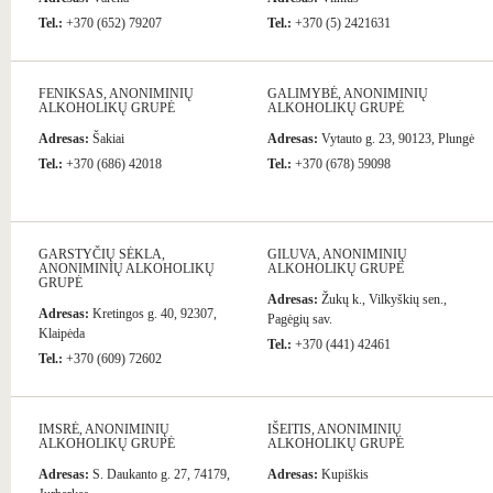
Tel.:
+370 (652) 79207
Tel.:
+370 (5) 2421631
FENIKSAS, ANONIMINIŲ
GALIMYBĖ, ANONIMINIŲ
ALKOHOLIKŲ GRUPĖ
ALKOHOLIKŲ GRUPĖ
Adresas:
Šakiai
Adresas:
Vytauto g. 23, 90123, Plungė
Tel.:
+370 (686) 42018
Tel.:
+370 (678) 59098
GARSTYČIŲ SĖKLA,
GILUVA, ANONIMINIŲ
ANONIMINIŲ ALKOHOLIKŲ
ALKOHOLIKŲ GRUPĖ
GRUPĖ
Adresas:
Žukų k., Vilkyškių sen.,
Adresas:
Kretingos g. 40, 92307,
Pagėgių sav.
Klaipėda
Tel.:
+370 (441) 42461
Tel.:
+370 (609) 72602
IMSRĖ, ANONIMINIŲ
IŠEITIS, ANONIMINIŲ
ALKOHOLIKŲ GRUPĖ
ALKOHOLIKŲ GRUPĖ
Adresas:
S. Daukanto g. 27, 74179,
Adresas:
Kupiškis