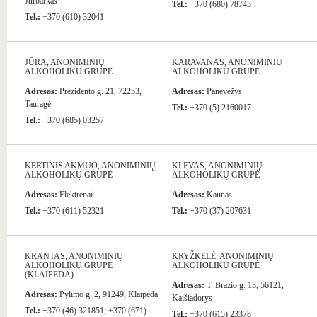
Jurbarkas
Tel.:
+370 (680) 78743
Tel.:
+370 (610) 32041
JŪRA, ANONIMINIŲ
KARAVANAS, ANONIMINIŲ
ALKOHOLIKŲ GRUPĖ
ALKOHOLIKŲ GRUPĖ
Adresas:
Prezidento g. 21, 72253,
Adresas:
Panevėžys
Tauragė
Tel.:
+370 (5) 2160017
Tel.:
+370 (685) 03257
KERTINIS AKMUO, ANONIMINIŲ
KLEVAS, ANONIMINIŲ
ALKOHOLIKŲ GRUPĖ
ALKOHOLIKŲ GRUPĖ
Adresas:
Elektrėnai
Adresas:
Kaunas
Tel.:
+370 (611) 52321
Tel.:
+370 (37) 207631
KRANTAS, ANONIMINIŲ
KRYŽKELĖ, ANONIMINIŲ
ALKOHOLIKŲ GRUPĖ
ALKOHOLIKŲ GRUPĖ
(KLAIPĖDA)
Adresas:
T. Brazio g. 13, 56121,
Adresas:
Pylimo g. 2, 91249, Klaipėda
Kaišiadorys
Tel.:
+370 (46) 321851; +370 (671)
Tel.:
+370 (615) 23378