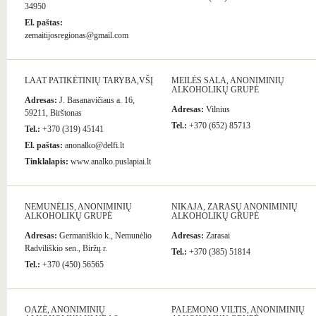
34950
El. paštas:
zemaitijosregionas@gmail.com
LAAT PATIKĖTINIŲ TARYBA,VŠĮ
MEILĖS SALA, ANONIMINIŲ
ALKOHOLIKŲ GRUPĖ
Adresas:
J. Basanavičiaus a. 16,
Adresas:
Vilnius
59211, Birštonas
Tel.:
+370 (652) 85713
Tel.:
+370 (319) 45141
El. paštas:
anonalko@delfi.lt
Tinklalapis:
www.analko.puslapiai.lt
NEMUNĖLIS, ANONIMINIŲ
NIKAJA, ZARASŲ ANONIMINIŲ
ALKOHOLIKŲ GRUPĖ
ALKOHOLIKŲ GRUPĖ
Adresas:
Germaniškio k., Nemunėlio
Adresas:
Zarasai
Radviliškio sen., Biržų r.
Tel.:
+370 (385) 51814
Tel.:
+370 (450) 56565
OAZĖ, ANONIMINIŲ
PALEMONO VILTIS, ANONIMINIŲ