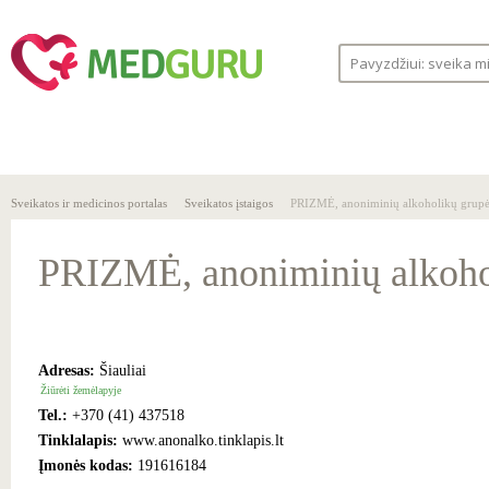
SVEIKA
SVEIKATOS
LIGOS
GYVENSENA
ĮSTAIGOS
Sveikatos ir medicinos portalas
Sveikatos įstaigos
PRIZMĖ, anoniminių alkoholikų grup
PRIZMĖ, anoniminių alkoho
Adresas:
Šiauliai
Žiūrėti žemėlapyje
Tel.:
+370 (41) 437518
Tinklalapis:
www.anonalko.tinklapis.lt
Įmonės kodas:
191616184