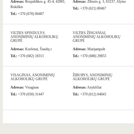
Adresas:
Respublikos g. 45-4, 42001,
Adresas:
Žiburio g. 3, 63237, Alytus
Rokiškis
Tel.:
+370 (621) 80467
Tel.:
+370 (670) 06407
VILTIES SPINDULYS,
VILTIES ŽINGSNIAI,
ANONIMINIŲ ALKOHOLIKŲ
ANONIMINIŲ ALKOHOLIKŲ
GRUPĖ
GRUPĖ
Adresas:
Kuršėnai, Šiaulių r.
Adresas:
Marijampolė
Tel.:
+370 (682) 18311
Tel.:
+370 (688) 29853
VISAGINAS, ANONIMINIŲ
ŽIBURYS, ANONIMINIŲ
ALKOHOLIKŲ GRUPĖ
ALKOHOLIKŲ GRUPĖ
Adresas:
Visaginas
Adresas:
Anykščiai
Tel.:
+370 (650) 31447
Tel.:
+370 (612) 64043