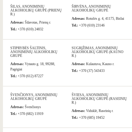
ŠILAS, ANONIMINIŲ
ŠIRVĖNA, ANONIMINIŲ
ALKOHOLIKŲ GRUPĖ (PRIENŲ
ALKOHOLIKŲ GRUPĖ
R.)
Adresas:
Rotušės g. 4, 41175, Biržai
Adresas:
Šilavotas, Prienų r.
Tel.:
+370 (610) 23146
Tel.:
+370 (610) 24832
STIPRYBĖS ŠALTINIS,
SUGRĮŽIMAS, ANONIMINIŲ
ANONIMINIŲ ALKOHOLIKŲ
ALKOHOLIKŲ GRUPĖ (KAUNO
GRUPĖ
R.)
Adresas:
Vytauto g. 18, 99288,
Adresas:
Kulautuva, Kauno r.
Pagėgiai
Tel.:
+370 (37) 543433
Tel.:
+370 (612) 87227
ŠVENČIONYS, ANONIMINIŲ
ŠVIESA, ANONIMINIŲ
ALKOHOLIKŲ GRUPĖ
ALKOHOLIKŲ GRUPĖ (RASEINIŲ
R.)
Adresas:
Švenčionys
Adresas:
Viduklė, Raseinių r.
Tel.:
+370 (682) 11919
Tel.:
+370 (685) 19452