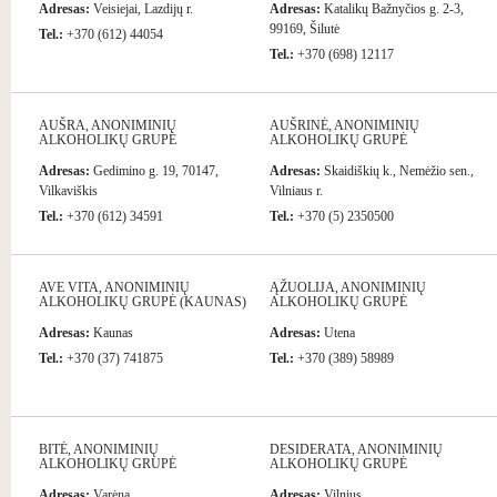
Adresas:
Veisiejai, Lazdijų r.
Adresas:
Katalikų Bažnyčios g. 2-3,
99169, Šilutė
Tel.:
+370 (612) 44054
Tel.:
+370 (698) 12117
AUŠRA, ANONIMINIŲ
AUŠRINĖ, ANONIMINIŲ
ALKOHOLIKŲ GRUPĖ
ALKOHOLIKŲ GRUPĖ
Adresas:
Gedimino g. 19, 70147,
Adresas:
Skaidiškių k., Nemėžio sen.,
Vilkaviškis
Vilniaus r.
Tel.:
+370 (612) 34591
Tel.:
+370 (5) 2350500
AVE VITA, ANONIMINIŲ
ĄŽUOLIJA, ANONIMINIŲ
ALKOHOLIKŲ GRUPĖ (KAUNAS)
ALKOHOLIKŲ GRUPĖ
Adresas:
Kaunas
Adresas:
Utena
Tel.:
+370 (37) 741875
Tel.:
+370 (389) 58989
BITĖ, ANONIMINIŲ
DESIDERATA, ANONIMINIŲ
ALKOHOLIKŲ GRUPĖ
ALKOHOLIKŲ GRUPĖ
Adresas:
Varėna
Adresas:
Vilnius