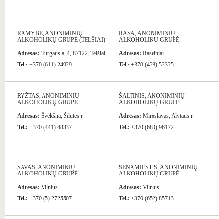
RAMYBĖ, ANONIMINIŲ
RASA, ANONIMINIŲ
ALKOHOLIKŲ GRUPĖ (TELŠIAI)
ALKOHOLIKŲ GRUPĖ
Adresas:
Turgaus a. 4, 87122, Telšiai
Adresas:
Raseiniai
Tel.:
+370 (611) 24929
Tel.:
+370 (428) 52325
RYŽTAS, ANONIMINIŲ
ŠALTINIS, ANONIMINIŲ
ALKOHOLIKŲ GRUPĖ
ALKOHOLIKŲ GRUPĖ
Adresas:
Švėkšna, Šilutės r.
Adresas:
Miroslavas, Alytaus r.
Tel.:
+370 (441) 48337
Tel.:
+370 (680) 96172
SAVAS, ANONIMINIŲ
SENAMIESTIS, ANONIMINIŲ
ALKOHOLIKŲ GRUPĖ
ALKOHOLIKŲ GRUPĖ
Adresas:
Vilnius
Adresas:
Vilnius
Tel.:
+370 (5) 2725507
Tel.:
+370 (652) 85713