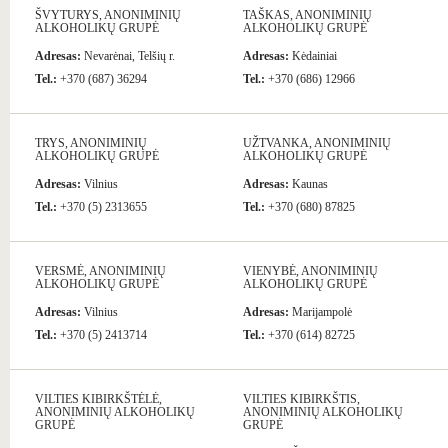
ŠVYTURYS, ANONIMINIŲ
TAŠKAS, ANONIMINIŲ
ALKOHOLIKŲ GRUPĖ
ALKOHOLIKŲ GRUPĖ
Adresas:
Nevarėnai, Telšių r.
Adresas:
Kėdainiai
Tel.:
+370 (687) 36294
Tel.:
+370 (686) 12966
TRYS, ANONIMINIŲ
UŽTVANKA, ANONIMINIŲ
ALKOHOLIKŲ GRUPĖ
ALKOHOLIKŲ GRUPĖ
Adresas:
Vilnius
Adresas:
Kaunas
Tel.:
+370 (5) 2313655
Tel.:
+370 (680) 87825
VERSMĖ, ANONIMINIŲ
VIENYBĖ, ANONIMINIŲ
ALKOHOLIKŲ GRUPĖ
ALKOHOLIKŲ GRUPĖ
Adresas:
Vilnius
Adresas:
Marijampolė
Tel.:
+370 (5) 2413714
Tel.:
+370 (614) 82725
VILTIES KIBIRKŠTĖLĖ,
VILTIES KIBIRKŠTIS,
ANONIMINIŲ ALKOHOLIKŲ
ANONIMINIŲ ALKOHOLIKŲ
GRUPĖ
GRUPĖ