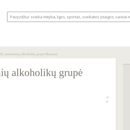
S
LIGOS
VAISTINĖLĖ
FORUMAS
AS, anoniminių alkoholikų grupė (Kaunas)
ių alkoholikų grupė
+0
0
-0