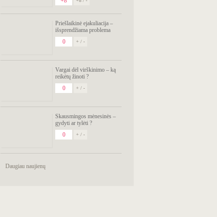
+8
+8 / -
Priešlaikinė ejakuliacija –
išsprendžiama problema
0
+ / -
Vargai dėl virškinimo – ką
reikėtų žinoti ?
0
+ / -
Skausmingos mėnesinės –
gydyti ar tylėti ?
0
+ / -
Daugiau naujienų