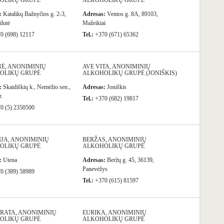
OLIKŲ GRUPĖ
ALKOHOLIKŲ GRUPĖ
:
Katalikų Bažnyčios g. 2-3,
Adresas:
Ventos g. 8A, 89103,
ilutė
Mažeikiai
0 (698) 12117
Tel.:
+370 (671) 65362
Ė, ANONIMINIŲ
AVE VITA, ANONIMINIŲ
OLIKŲ GRUPĖ
ALKOHOLIKŲ GRUPĖ (JONIŠKIS)
:
Skaidiškių k., Nemėžio sen.,
Adresas:
Joniškis
r.
Tel.:
+370 (682) 19817
0 (5) 2350500
JA, ANONIMINIŲ
BERŽAS, ANONIMINIŲ
OLIKŲ GRUPĖ
ALKOHOLIKŲ GRUPĖ
:
Utena
Adresas:
Beržų g. 45, 36139,
Panevėžys
0 (389) 58989
Tel.:
+370 (615) 81597
RATA, ANONIMINIŲ
EURIKA, ANONIMINIŲ
OLIKŲ GRUPĖ
ALKOHOLIKŲ GRUPĖ