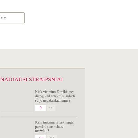
SIMPTOMŲ
ANALIZATORIUS
NAUJAUSI STRAIPSNIAI
Kiek vitamino D reikia per
dieną, kad netektų susidurti
su jo nepakankamumu ?
0
+ / -
Kaip tinkamai ir sėkmingai
pakeisti sauskelnes
mažyliui?