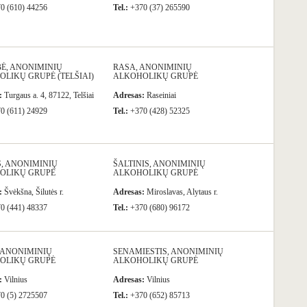
0 (610) 44256
Tel.:
+370 (37) 265590
Ė, ANONIMINIŲ
RASA, ANONIMINIŲ
LIKŲ GRUPĖ (TELŠIAI)
ALKOHOLIKŲ GRUPĖ
:
Turgaus a. 4, 87122, Telšiai
Adresas:
Raseiniai
0 (611) 24929
Tel.:
+370 (428) 52325
, ANONIMINIŲ
ŠALTINIS, ANONIMINIŲ
OLIKŲ GRUPĖ
ALKOHOLIKŲ GRUPĖ
:
Švėkšna, Šilutės r.
Adresas:
Miroslavas, Alytaus r.
0 (441) 48337
Tel.:
+370 (680) 96172
 ANONIMINIŲ
SENAMIESTIS, ANONIMINIŲ
OLIKŲ GRUPĖ
ALKOHOLIKŲ GRUPĖ
:
Vilnius
Adresas:
Vilnius
0 (5) 2725507
Tel.:
+370 (652) 85713