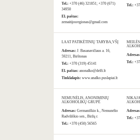
Tel.:
+370 (46) 321851; +370 (671)
Tel.:
+37
34950
El. paštas:
zemaitijosregionas@gmail.com
LAAT PATIKĖTINIŲ TARYBA,VŠĮ
MEILĖS
ALKOH
Adresas:
J. Basanavičiaus a. 16,
Adresas
59211, Birštonas
Tel.:
+37
Tel.:
+370 (319) 45141
El. paštas:
anonalko@delfi.lt
Tinklalapis:
www.analko.puslapiai.lt
NEMUNĖLIS, ANONIMINIŲ
NIKAJA
ALKOHOLIKŲ GRUPĖ
ALKOH
Adresas:
Germaniškio k., Nemunėlio
Adresas
Radviliškio sen., Biržų r.
Tel.:
+37
Tel.:
+370 (450) 56565