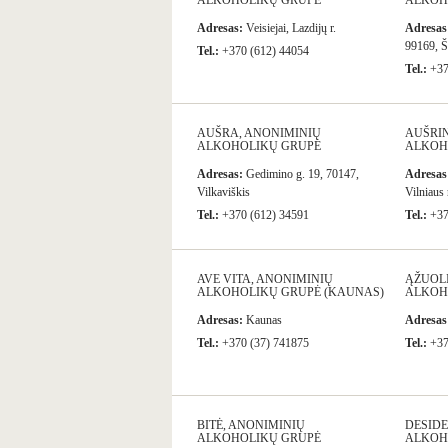
ALKOHOLIKŲ GRUPĖ
ALKOH
Adresas:
Veisiejai, Lazdijų r.
Adresas
99169, Š
Tel.:
+370 (612) 44054
Tel.:
+37
AUŠRA, ANONIMINIŲ
AUŠRIN
ALKOHOLIKŲ GRUPĖ
ALKOH
Adresas:
Gedimino g. 19, 70147,
Adresas
Vilkaviškis
Vilniaus 
Tel.:
+370 (612) 34591
Tel.:
+37
AVE VITA, ANONIMINIŲ
ĄŽUOLI
ALKOHOLIKŲ GRUPĖ (KAUNAS)
ALKOH
Adresas:
Kaunas
Adresas
Tel.:
+370 (37) 741875
Tel.:
+37
BITĖ, ANONIMINIŲ
DESIDE
ALKOHOLIKŲ GRUPĖ
ALKOH