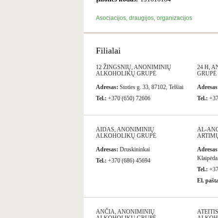
Asociacijos, draugijos, organizacijos
Filialai
12 ŽINGSNIŲ, ANONIMINIŲ
24 H, 
ALKOHOLIKŲ GRUPĖ
GRUPĖ
Adresas:
Stoties g. 33, 87102, Telšiai
Adresas
Tel.:
+370 (650) 72606
Tel.:
+37
AIDAS, ANONIMINIŲ
AL-AN
ALKOHOLIKŲ GRUPĖ
ARTIM
Adresas:
Druskininkai
Adresas
Klaipėda
Tel.:
+370 (686) 45694
Tel.:
+37
El. pašt
ANČIA, ANONIMINIŲ
ATEITI