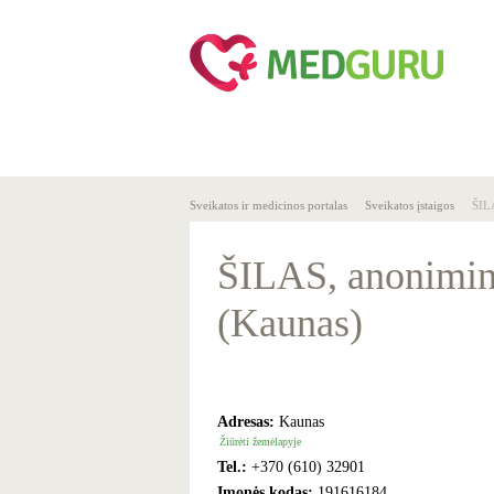
SVEIKA
SVEIKATO
GYVENSENA
ĮSTAIGOS
Sveikatos ir medicinos portalas
Sveikatos įstaigos
ŠIL
ŠILAS, anonimin
(Kaunas)
Adresas:
Kaunas
Žiūrėti žemėlapyje
Tel.:
+370 (610) 32901
Įmonės kodas:
191616184