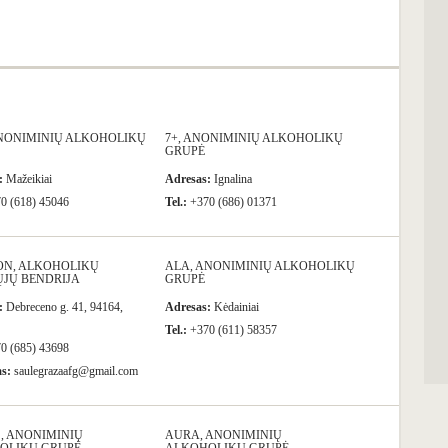
ANONIMINIŲ ALKOHOLIKŲ
7+, ANONIMINIŲ ALKOHOLIKŲ
GRUPĖ
:
Mažeikiai
Adresas:
Ignalina
0 (618) 45046
Tel.:
+370 (686) 01371
ON, ALKOHOLIKŲ
ALA, ANONIMINIŲ ALKOHOLIKŲ
ŲJŲ BENDRIJA
GRUPĖ
:
Debreceno g. 41, 94164,
Adresas:
Kėdainiai
Tel.:
+370 (611) 58357
0 (685) 43698
as:
saulegrazaafg@gmail.com
S, ANONIMINIŲ
AURA, ANONIMINIŲ