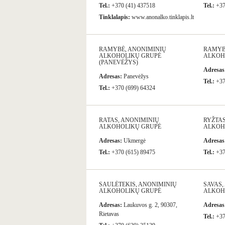
Tel.:
+370 (41) 437518
Tel.:
+37
Tinklalapis:
www.anonalko.tinklapis.lt
RAMYBĖ, ANONIMINIŲ
RAMYB
ALKOHOLIKŲ GRUPĖ
ALKOHO
(PANEVĖŽYS)
Adresas
Adresas:
Panevėžys
Tel.:
+37
Tel.:
+370 (699) 64324
RATAS, ANONIMINIŲ
RYŽTAS
ALKOHOLIKŲ GRUPĖ
ALKOH
Adresas:
Ukmergė
Adresas
Tel.:
+370 (615) 89475
Tel.:
+37
SAULĖTEKIS, ANONIMINIŲ
SAVAS,
ALKOHOLIKŲ GRUPĖ
ALKOH
Adresas:
Laukuvos g. 2, 90307,
Adresas
Rietavas
Tel.:
+37