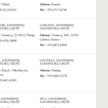
:
Vilnius
Adresas:
Kaunas
0 (5) 2421631
Tel.:
+370 (37) 742746
YBĖ, ANONIMINIŲ
GARLIAVA, ANONIMINIŲ
OLIKŲ GRUPĖ
ALKOHOLIKŲ GRUPĖ
:
Vytauto g. 23, 90123, Plungė
Adresas:
Vytauto g. 68A, 53259,
Garliava, Kauno r.
0 (678) 59098
Tel.:
+370 (687) 82039
, ANONIMINIŲ
GINTARAS, ANONIMINIŲ
OLIKŲ GRUPĖ
ALKOHOLIKŲ GRUPĖ
:
Žukų k., Vilkyškių sen.,
Adresas:
Palanga
sav.
Tel.:
+370 (460) 51578
0 (441) 42461
S, ANONIMINIŲ
JĖGA, ANONIMINIŲ
OLIKŲ GRUPĖ
ALKOHOLIKŲ GRUPĖ