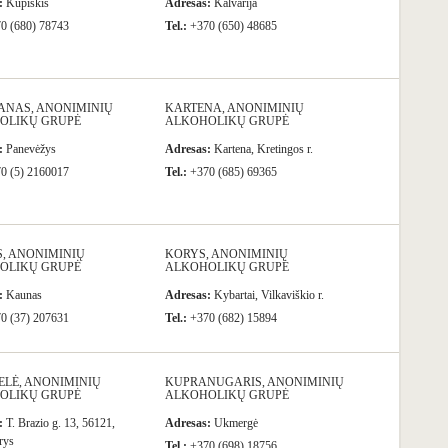
:
Kupiškis
Adresas:
Kalvarija
0 (680) 78743
Tel.:
+370 (650) 48685
ANAS, ANONIMINIŲ
KARTENA, ANONIMINIŲ
OLIKŲ GRUPĖ
ALKOHOLIKŲ GRUPĖ
:
Panevėžys
Adresas:
Kartena, Kretingos r.
0 (5) 2160017
Tel.:
+370 (685) 69365
, ANONIMINIŲ
KORYS, ANONIMINIŲ
OLIKŲ GRUPĖ
ALKOHOLIKŲ GRUPĖ
:
Kaunas
Adresas:
Kybartai, Vilkaviškio r.
0 (37) 207631
Tel.:
+370 (682) 15894
ELĖ, ANONIMINIŲ
KUPRANUGARIS, ANONIMINIŲ
OLIKŲ GRUPĖ
ALKOHOLIKŲ GRUPĖ
:
T. Brazio g. 13, 56121,
Adresas:
Ukmergė
rys
Tel.:
+370 (698) 18756