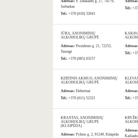
Adresas:
S. Daukanto g. 27, 74179,
Adresas
Jurbarkas
Tel.:
+37
Tel.:
+370 (610) 32041
JŪRA, ANONIMINIŲ
KARAV
ALKOHOLIKŲ GRUPĖ
ALKOH
Adresas:
Prezidento g. 21, 72253,
Adresas
Tauragė
Tel.:
+37
Tel.:
+370 (685) 03257
KERTINIS AKMUO, ANONIMINIŲ
KLEVAS
ALKOHOLIKŲ GRUPĖ
ALKOH
Adresas:
Elektrėnai
Adresas
Tel.:
+370 (611) 52321
Tel.:
+37
KRANTAS, ANONIMINIŲ
KRYŽK
ALKOHOLIKŲ GRUPĖ
ALKOH
(KLAIPĖDA)
Adresas
Adresas:
Pylimo g. 2, 91249, Klaipėda
Kaišiado