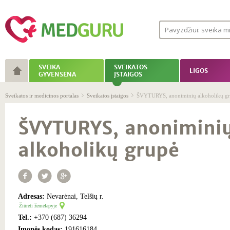
SVEIKA
SVEIKATOS
LIGOS
GYVENSENA
ĮSTAIGOS
Sveikatos ir medicinos portalas
Sveikatos įstaigos
ŠVYTURYS, anoniminių alkoholikų g
ŠVYTURYS, anonimini
alkoholikų grupė
Adresas:
Nevarėnai, Telšių r.
Žiūrėti žemėlapyje
Tel.:
+370 (687) 36294
Įmonės kodas:
191616184