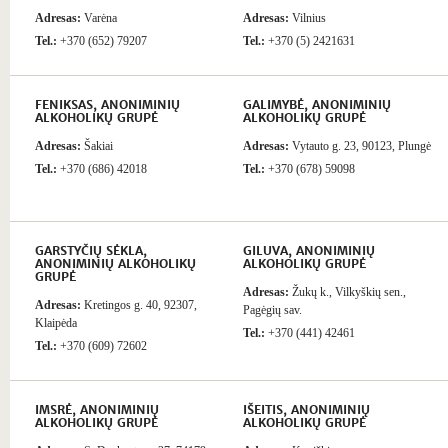
Adresas:
Varėna
Adresas:
Vilnius
Tel.:
+370 (652) 79207
Tel.:
+370 (5) 2421631
FENIKSAS, ANONIMINIŲ
GALIMYBĖ, ANONIMINIŲ
ALKOHOLIKŲ GRUPĖ
ALKOHOLIKŲ GRUPĖ
Adresas:
Šakiai
Adresas:
Vytauto g. 23, 90123, Plungė
Tel.:
+370 (686) 42018
Tel.:
+370 (678) 59098
GARSTYČIŲ SĖKLA,
GILUVA, ANONIMINIŲ
ANONIMINIŲ ALKOHOLIKŲ
ALKOHOLIKŲ GRUPĖ
GRUPĖ
Adresas:
Žukų k., Vilkyškių sen.,
Adresas:
Kretingos g. 40, 92307,
Pagėgių sav.
Klaipėda
Tel.:
+370 (441) 42461
Tel.:
+370 (609) 72602
IMSRĖ, ANONIMINIŲ
IŠEITIS, ANONIMINIŲ
ALKOHOLIKŲ GRUPĖ
ALKOHOLIKŲ GRUPĖ