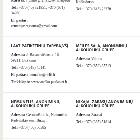
Adresas:
Pylimo g. 2, 91249, Klaipėda
Kaišiadorys
Tel.:
+370 (46) 321851; +370 (671)
Tel.:
+370 (615) 23378
34950
El. paštas:
zemaitijosregionas@gmail.com
LAAT PATIKĖTINIŲ TARYBA,VŠĮ
MEILĖS SALA, ANONIMINIŲ
ALKOHOLIKŲ GRUPĖ
Adresas:
J. Basanavičiaus a. 16,
Adresas:
Vilnius
59211, Birštonas
Tel.:
+370 (652) 85713
Tel.:
+370 (319) 45141
El. paštas:
anonalko@delfi.lt
Tinklalapis:
www.analko.puslapiai.lt
NEMUNĖLIS, ANONIMINIŲ
NIKAJA, ZARASŲ ANONIMINIŲ
ALKOHOLIKŲ GRUPĖ
ALKOHOLIKŲ GRUPĖ
Adresas:
Germaniškio k., Nemunėlio
Adresas:
Zarasai
Radviliškio sen., Biržų r.
Tel.:
+370 (385) 51814
Tel.:
+370 (450) 56565