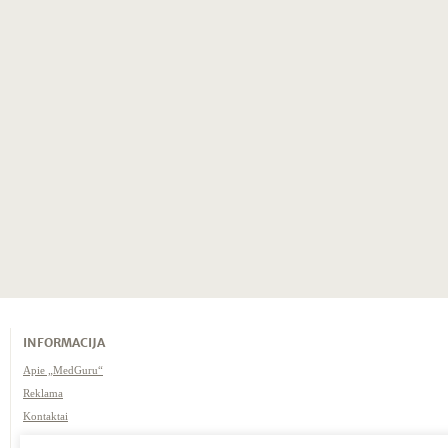
INFORMACIJA
Apie „MedGuru“
Reklama
Kontaktai
Naudojimosi taisyklės /