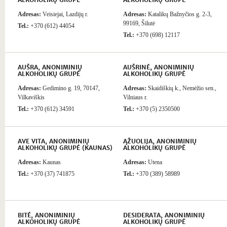
ALKOHOLIKŲ GRUPĖ
ALKOHOLIKŲ GRUPĖ
Adresas:
Veisiejai, Lazdijų r.
Adresas:
Katalikų Bažnyčios g. 2-3,
99169, Šilutė
Tel.:
+370 (612) 44054
Tel.:
+370 (698) 12117
AUŠRA, ANONIMINIŲ
AUŠRINĖ, ANONIMINIŲ
ALKOHOLIKŲ GRUPĖ
ALKOHOLIKŲ GRUPĖ
Adresas:
Gedimino g. 19, 70147,
Adresas:
Skaidiškių k., Nemėžio sen.,
Vilkaviškis
Vilniaus r.
Tel.:
+370 (612) 34591
Tel.:
+370 (5) 2350500
AVE VITA, ANONIMINIŲ
ĄŽUOLIJA, ANONIMINIŲ
ALKOHOLIKŲ GRUPĖ (KAUNAS)
ALKOHOLIKŲ GRUPĖ
Adresas:
Kaunas
Adresas:
Utena
Tel.:
+370 (37) 741875
Tel.:
+370 (389) 58989
BITĖ, ANONIMINIŲ
DESIDERATA, ANONIMINIŲ
ALKOHOLIKŲ GRUPĖ
ALKOHOLIKŲ GRUPĖ