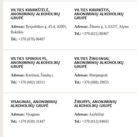
VILTIES KIBIRKŠTĖLĖ,
VILTIES KIBIRKŠTIS,
ANONIMINIŲ ALKOHOLIKŲ
ANONIMINIŲ ALKOHOLIKŲ
GRUPĖ
GRUPĖ
Adresas:
Respublikos g. 45-4, 42001,
Adresas:
Žiburio g. 3, 63237, Alytus
Rokiškis
Tel.:
+370 (621) 80467
Tel.:
+370 (670) 06407
VILTIES SPINDULYS,
VILTIES ŽINGSNIAI,
ANONIMINIŲ ALKOHOLIKŲ
ANONIMINIŲ ALKOHOLIKŲ
GRUPĖ
GRUPĖ
Adresas:
Kuršėnai, Šiaulių r.
Adresas:
Marijampolė
Tel.:
+370 (682) 18311
Tel.:
+370 (688) 29853
VISAGINAS, ANONIMINIŲ
ŽIBURYS, ANONIMINIŲ
ALKOHOLIKŲ GRUPĖ
ALKOHOLIKŲ GRUPĖ
Adresas:
Visaginas
Adresas:
Anykščiai
Tel.:
+370 (650) 31447
Tel.:
+370 (612) 64043