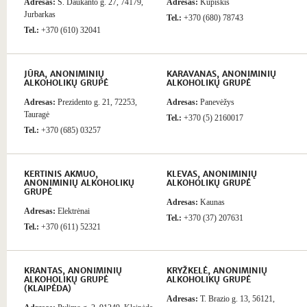
Adresas:
S. Daukanto g. 27, 74179,
Adresas:
Kupiškis
Jurbarkas
Tel.:
+370 (680) 78743
Tel.:
+370 (610) 32041
JŪRA, ANONIMINIŲ
KARAVANAS, ANONIMINIŲ
ALKOHOLIKŲ GRUPĖ
ALKOHOLIKŲ GRUPĖ
Adresas:
Prezidento g. 21, 72253,
Adresas:
Panevėžys
Tauragė
Tel.:
+370 (5) 2160017
Tel.:
+370 (685) 03257
KERTINIS AKMUO,
KLEVAS, ANONIMINIŲ
ANONIMINIŲ ALKOHOLIKŲ
ALKOHOLIKŲ GRUPĖ
GRUPĖ
Adresas:
Kaunas
Adresas:
Elektrėnai
Tel.:
+370 (37) 207631
Tel.:
+370 (611) 52321
KRANTAS, ANONIMINIŲ
KRYŽKELĖ, ANONIMINIŲ
ALKOHOLIKŲ GRUPĖ
ALKOHOLIKŲ GRUPĖ
(KLAIPĖDA)
Adresas:
T. Brazio g. 13, 56121,