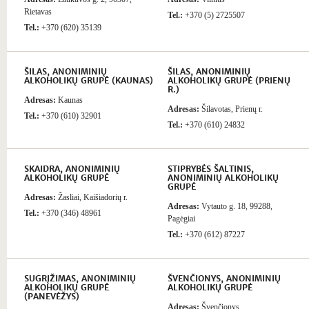
Rietavas
Tel.:
+370 (5) 2725507
Tel.:
+370 (620) 35139
ŠILAS, ANONIMINIŲ
ŠILAS, ANONIMINIŲ
ALKOHOLIKŲ GRUPĖ (KAUNAS)
ALKOHOLIKŲ GRUPĖ (PRIENŲ
R.)
Adresas:
Kaunas
Adresas:
Šilavotas, Prienų r.
Tel.:
+370 (610) 32901
Tel.:
+370 (610) 24832
SKAIDRA, ANONIMINIŲ
STIPRYBĖS ŠALTINIS,
ALKOHOLIKŲ GRUPĖ
ANONIMINIŲ ALKOHOLIKŲ
GRUPĖ
Adresas:
Žasliai, Kaišiadorių r.
Adresas:
Vytauto g. 18, 99288,
Tel.:
+370 (346) 48961
Pagėgiai
Tel.:
+370 (612) 87227
SUGRĮŽIMAS, ANONIMINIŲ
ŠVENČIONYS, ANONIMINIŲ
ALKOHOLIKŲ GRUPĖ
ALKOHOLIKŲ GRUPĖ
(PANEVĖŽYS)
Adresas:
Švenčionys