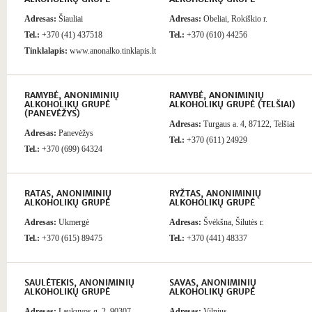
Adresas:
Šiauliai
Adresas:
Obeliai, Rokiškio r.
Tel.:
+370 (41) 437518
Tel.:
+370 (610) 44256
Tinklalapis:
www.anonalko.tinklapis.lt
RAMYBĖ, ANONIMINIŲ
RAMYBĖ, ANONIMINIŲ
ALKOHOLIKŲ GRUPĖ
ALKOHOLIKŲ GRUPĖ (TELŠIAI)
(PANEVĖŽYS)
Adresas:
Turgaus a. 4, 87122, Telšiai
Adresas:
Panevėžys
Tel.:
+370 (611) 24929
Tel.:
+370 (699) 64324
RATAS, ANONIMINIŲ
RYŽTAS, ANONIMINIŲ
ALKOHOLIKŲ GRUPĖ
ALKOHOLIKŲ GRUPĖ
Adresas:
Ukmergė
Adresas:
Švėkšna, Šilutės r.
Tel.:
+370 (615) 89475
Tel.:
+370 (441) 48337
SAULĖTEKIS, ANONIMINIŲ
SAVAS, ANONIMINIŲ
ALKOHOLIKŲ GRUPĖ
ALKOHOLIKŲ GRUPĖ
Adresas:
Laukuvos g. 2, 90307,
Adresas:
Vilnius