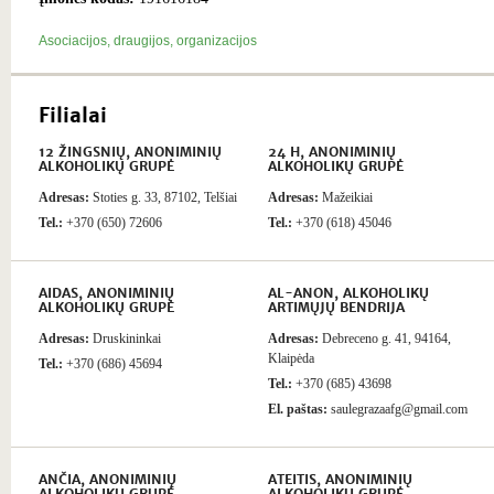
Asociacijos, draugijos, organizacijos
Filialai
12 ŽINGSNIŲ, ANONIMINIŲ
24 H, ANONIMINIŲ
ALKOHOLIKŲ GRUPĖ
ALKOHOLIKŲ GRUPĖ
Adresas:
Stoties g. 33, 87102, Telšiai
Adresas:
Mažeikiai
Tel.:
+370 (650) 72606
Tel.:
+370 (618) 45046
AIDAS, ANONIMINIŲ
AL-ANON, ALKOHOLIKŲ
ALKOHOLIKŲ GRUPĖ
ARTIMŲJŲ BENDRIJA
Adresas:
Druskininkai
Adresas:
Debreceno g. 41, 94164,
Klaipėda
Tel.:
+370 (686) 45694
Tel.:
+370 (685) 43698
El. paštas:
saulegrazaafg@gmail.com
ANČIA, ANONIMINIŲ
ATEITIS, ANONIMINIŲ