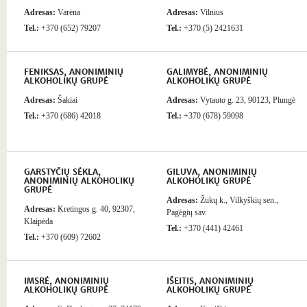
Adresas:
Varėna
Adresas:
Vilnius
Tel.:
+370 (652) 79207
Tel.:
+370 (5) 2421631
FENIKSAS, ANONIMINIŲ
GALIMYBĖ, ANONIMINIŲ
ALKOHOLIKŲ GRUPĖ
ALKOHOLIKŲ GRUPĖ
Adresas:
Šakiai
Adresas:
Vytauto g. 23, 90123, Plungė
Tel.:
+370 (686) 42018
Tel.:
+370 (678) 59098
GARSTYČIŲ SĖKLA,
GILUVA, ANONIMINIŲ
ANONIMINIŲ ALKOHOLIKŲ
ALKOHOLIKŲ GRUPĖ
GRUPĖ
Adresas:
Žukų k., Vilkyškių sen.,
Adresas:
Kretingos g. 40, 92307,
Pagėgių sav.
Klaipėda
Tel.:
+370 (441) 42461
Tel.:
+370 (609) 72602
IMSRĖ, ANONIMINIŲ
IŠEITIS, ANONIMINIŲ
ALKOHOLIKŲ GRUPĖ
ALKOHOLIKŲ GRUPĖ