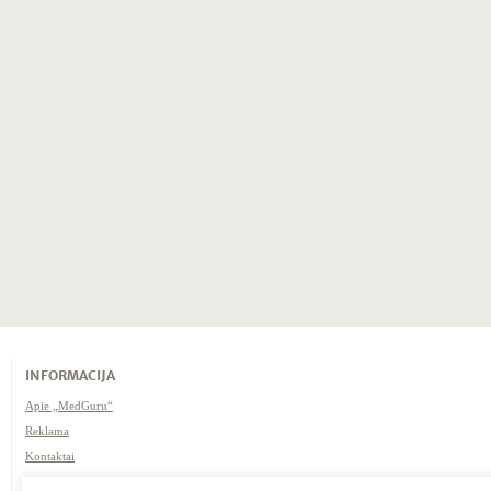
INFORMACIJA
Apie „MedGuru“
Reklama
Kontaktai
Naudojimosi taisyklės /