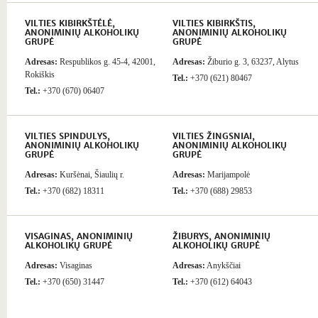
VILTIES KIBIRKŠTĖLĖ,
VILTIES KIBIRKŠTIS,
ANONIMINIŲ ALKOHOLIKŲ
ANONIMINIŲ ALKOHOLIKŲ
GRUPĖ
GRUPĖ
Adresas:
Respublikos g. 45-4, 42001,
Adresas:
Žiburio g. 3, 63237, Alytus
Rokiškis
Tel.:
+370 (621) 80467
Tel.:
+370 (670) 06407
VILTIES SPINDULYS,
VILTIES ŽINGSNIAI,
ANONIMINIŲ ALKOHOLIKŲ
ANONIMINIŲ ALKOHOLIKŲ
GRUPĖ
GRUPĖ
Adresas:
Kuršėnai, Šiaulių r.
Adresas:
Marijampolė
Tel.:
+370 (682) 18311
Tel.:
+370 (688) 29853
VISAGINAS, ANONIMINIŲ
ŽIBURYS, ANONIMINIŲ
ALKOHOLIKŲ GRUPĖ
ALKOHOLIKŲ GRUPĖ
Adresas:
Visaginas
Adresas:
Anykščiai
Tel.:
+370 (650) 31447
Tel.:
+370 (612) 64043