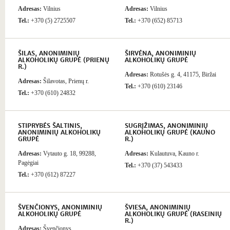
Adresas:
Vilnius
Adresas:
Vilnius
Tel.:
+370 (5) 2725507
Tel.:
+370 (652) 85713
ŠILAS, ANONIMINIŲ
ŠIRVĖNA, ANONIMINIŲ
ALKOHOLIKŲ GRUPĖ (PRIENŲ
ALKOHOLIKŲ GRUPĖ
R.)
Adresas:
Rotušės g. 4, 41175, Biržai
Adresas:
Šilavotas, Prienų r.
Tel.:
+370 (610) 23146
Tel.:
+370 (610) 24832
STIPRYBĖS ŠALTINIS,
SUGRĮŽIMAS, ANONIMINIŲ
ANONIMINIŲ ALKOHOLIKŲ
ALKOHOLIKŲ GRUPĖ (KAUNO
GRUPĖ
R.)
Adresas:
Vytauto g. 18, 99288,
Adresas:
Kulautuva, Kauno r.
Pagėgiai
Tel.:
+370 (37) 543433
Tel.:
+370 (612) 87227
ŠVENČIONYS, ANONIMINIŲ
ŠVIESA, ANONIMINIŲ
ALKOHOLIKŲ GRUPĖ
ALKOHOLIKŲ GRUPĖ (RASEINIŲ
R.)
Adresas:
Švenčionys