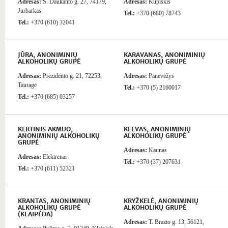
Adresas:
S. Daukanto g. 27, 74179,
Adresas:
Kupiškis
Jurbarkas
Tel.:
+370 (680) 78743
Tel.:
+370 (610) 32041
JŪRA, ANONIMINIŲ
KARAVANAS, ANONIMINIŲ
ALKOHOLIKŲ GRUPĖ
ALKOHOLIKŲ GRUPĖ
Adresas:
Prezidento g. 21, 72253,
Adresas:
Panevėžys
Tauragė
Tel.:
+370 (5) 2160017
Tel.:
+370 (685) 03257
KERTINIS AKMUO,
KLEVAS, ANONIMINIŲ
ANONIMINIŲ ALKOHOLIKŲ
ALKOHOLIKŲ GRUPĖ
GRUPĖ
Adresas:
Kaunas
Adresas:
Elektrėnai
Tel.:
+370 (37) 207631
Tel.:
+370 (611) 52321
KRANTAS, ANONIMINIŲ
KRYŽKELĖ, ANONIMINIŲ
ALKOHOLIKŲ GRUPĖ
ALKOHOLIKŲ GRUPĖ
(KLAIPĖDA)
Adresas:
T. Brazio g. 13, 56121,