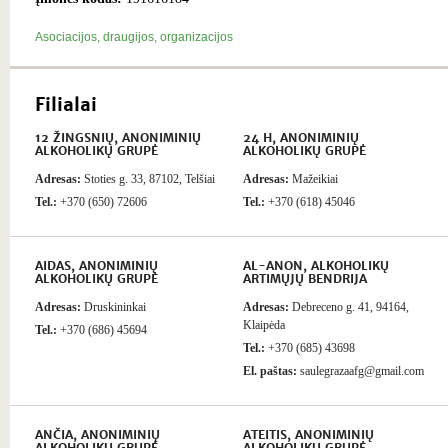
Asociacijos, draugijos, organizacijos
Filialai
12 ŽINGSNIŲ, ANONIMINIŲ
24 H, ANONIMINIŲ
ALKOHOLIKŲ GRUPĖ
ALKOHOLIKŲ GRUPĖ
Adresas:
Stoties g. 33, 87102, Telšiai
Adresas:
Mažeikiai
Tel.:
+370 (650) 72606
Tel.:
+370 (618) 45046
AIDAS, ANONIMINIŲ
AL-ANON, ALKOHOLIKŲ
ALKOHOLIKŲ GRUPĖ
ARTIMŲJŲ BENDRIJA
Adresas:
Druskininkai
Adresas:
Debreceno g. 41, 94164,
Klaipėda
Tel.:
+370 (686) 45694
Tel.:
+370 (685) 43698
El. paštas:
saulegrazaafg@gmail.com
ANČIA, ANONIMINIŲ
ATEITIS, ANONIMINIŲ