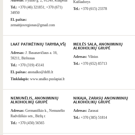
Adresas:
Pylimo g. 2, 91249, Klaipėda
Kaišiadorys
Tel.:
+370 (46) 321851; +370 (671)
Tel.:
+370 (615) 23378
34950
El. paštas:
zemaitijosregionas@gmail.com
LAAT PATIKĖTINIŲ TARYBA,VŠĮ
MEILĖS SALA, ANONIMINIŲ
ALKOHOLIKŲ GRUPĖ
Adresas:
J. Basanavičiaus a. 16,
Adresas:
Vilnius
59211, Birštonas
Tel.:
+370 (652) 85713
Tel.:
+370 (319) 45141
El. paštas:
anonalko@delfi.lt
Tinklalapis:
www.analko.puslapiai.lt
NEMUNĖLIS, ANONIMINIŲ
NIKAJA, ZARASŲ ANONIMINIŲ
ALKOHOLIKŲ GRUPĖ
ALKOHOLIKŲ GRUPĖ
Adresas:
Germaniškio k., Nemunėlio
Adresas:
Zarasai
Radviliškio sen., Biržų r.
Tel.:
+370 (385) 51814
Tel.:
+370 (450) 56565