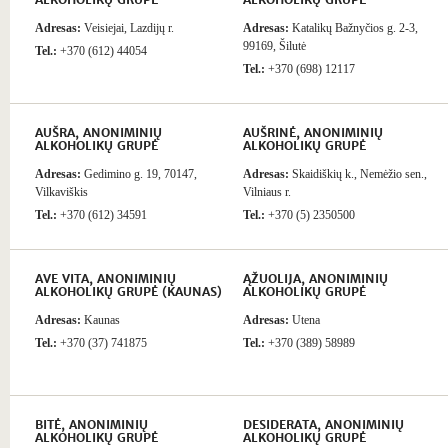
ALKOHOLIKŲ GRUPĖ
ALKOHOLIKŲ GRUPĖ
Adresas:
Veisiejai, Lazdijų r.
Adresas:
Katalikų Bažnyčios g. 2-3,
99169, Šilutė
Tel.:
+370 (612) 44054
Tel.:
+370 (698) 12117
AUŠRA, ANONIMINIŲ
AUŠRINĖ, ANONIMINIŲ
ALKOHOLIKŲ GRUPĖ
ALKOHOLIKŲ GRUPĖ
Adresas:
Gedimino g. 19, 70147,
Adresas:
Skaidiškių k., Nemėžio sen.,
Vilkaviškis
Vilniaus r.
Tel.:
+370 (612) 34591
Tel.:
+370 (5) 2350500
AVE VITA, ANONIMINIŲ
ĄŽUOLIJA, ANONIMINIŲ
ALKOHOLIKŲ GRUPĖ (KAUNAS)
ALKOHOLIKŲ GRUPĖ
Adresas:
Kaunas
Adresas:
Utena
Tel.:
+370 (37) 741875
Tel.:
+370 (389) 58989
BITĖ, ANONIMINIŲ
DESIDERATA, ANONIMINIŲ
ALKOHOLIKŲ GRUPĖ
ALKOHOLIKŲ GRUPĖ