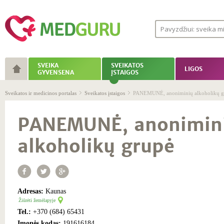
SVEIKA
SVEIKATOS
LIGOS
GYVENSENA
ĮSTAIGOS
Sveikatos ir medicinos portalas
Sveikatos įstaigos
PANEMUNĖ, anoniminių alkoholikų g
PANEMUNĖ, anonimin
alkoholikų grupė
Adresas:
Kaunas
Žiūrėti žemėlapyje
Tel.:
+370 (684) 65431
Įmonės kodas:
191616184