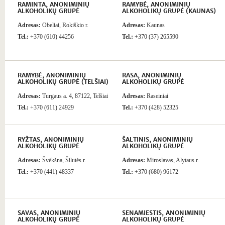
RAMINTA, ANONIMINIŲ
RAMYBĖ, ANONIMINIŲ
ALKOHOLIKŲ GRUPĖ
ALKOHOLIKŲ GRUPĖ (KAUNAS)
Adresas:
Obeliai, Rokiškio r.
Adresas:
Kaunas
Tel.:
+370 (610) 44256
Tel.:
+370 (37) 265590
RAMYBĖ, ANONIMINIŲ
RASA, ANONIMINIŲ
ALKOHOLIKŲ GRUPĖ (TELŠIAI)
ALKOHOLIKŲ GRUPĖ
Adresas:
Turgaus a. 4, 87122, Telšiai
Adresas:
Raseiniai
Tel.:
+370 (611) 24929
Tel.:
+370 (428) 52325
RYŽTAS, ANONIMINIŲ
ŠALTINIS, ANONIMINIŲ
ALKOHOLIKŲ GRUPĖ
ALKOHOLIKŲ GRUPĖ
Adresas:
Švėkšna, Šilutės r.
Adresas:
Miroslavas, Alytaus r.
Tel.:
+370 (441) 48337
Tel.:
+370 (680) 96172
SAVAS, ANONIMINIŲ
SENAMIESTIS, ANONIMINIŲ
ALKOHOLIKŲ GRUPĖ
ALKOHOLIKŲ GRUPĖ