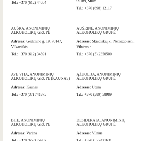
99169, Šilutė
Tel.:
+370 (612) 44054
Tel.:
+370 (698) 12117
AUŠRA, ANONIMINIŲ
AUŠRINĖ, ANONIMINIŲ
ALKOHOLIKŲ GRUPĖ
ALKOHOLIKŲ GRUPĖ
Adresas:
Gedimino g. 19, 70147,
Adresas:
Skaidiškių k., Nemėžio sen.,
Vilkaviškis
Vilniaus r.
Tel.:
+370 (612) 34591
Tel.:
+370 (5) 2350500
AVE VITA, ANONIMINIŲ
ĄŽUOLIJA, ANONIMINIŲ
ALKOHOLIKŲ GRUPĖ (KAUNAS)
ALKOHOLIKŲ GRUPĖ
Adresas:
Kaunas
Adresas:
Utena
Tel.:
+370 (37) 741875
Tel.:
+370 (389) 58989
BITĖ, ANONIMINIŲ
DESIDERATA, ANONIMINIŲ
ALKOHOLIKŲ GRUPĖ
ALKOHOLIKŲ GRUPĖ
Adresas:
Varėna
Adresas:
Vilnius
Tel.:
+370 (652) 79207
Tel.:
+370 (5) 2421631