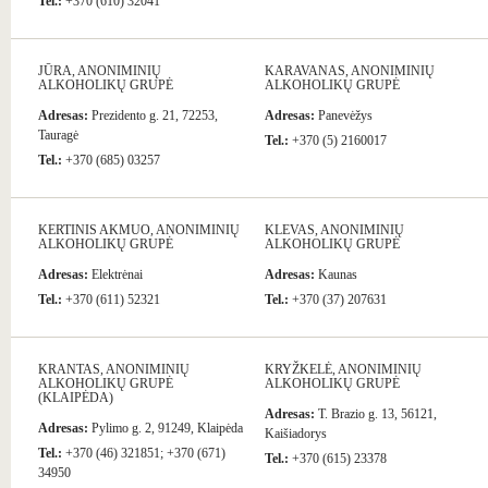
Tel.:
+370 (610) 32041
JŪRA, ANONIMINIŲ
KARAVANAS, ANONIMINIŲ
ALKOHOLIKŲ GRUPĖ
ALKOHOLIKŲ GRUPĖ
Adresas:
Prezidento g. 21, 72253,
Adresas:
Panevėžys
Tauragė
Tel.:
+370 (5) 2160017
Tel.:
+370 (685) 03257
KERTINIS AKMUO, ANONIMINIŲ
KLEVAS, ANONIMINIŲ
ALKOHOLIKŲ GRUPĖ
ALKOHOLIKŲ GRUPĖ
Adresas:
Elektrėnai
Adresas:
Kaunas
Tel.:
+370 (611) 52321
Tel.:
+370 (37) 207631
KRANTAS, ANONIMINIŲ
KRYŽKELĖ, ANONIMINIŲ
ALKOHOLIKŲ GRUPĖ
ALKOHOLIKŲ GRUPĖ
(KLAIPĖDA)
Adresas:
T. Brazio g. 13, 56121,
Adresas:
Pylimo g. 2, 91249, Klaipėda
Kaišiadorys
Tel.:
+370 (46) 321851; +370 (671)
Tel.:
+370 (615) 23378
34950