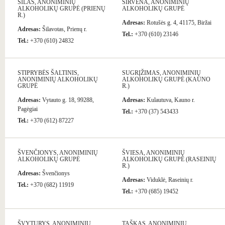
ŠILAS, ANONIMINIŲ
ŠIRVĖNA, ANONIMINIŲ
ALKOHOLIKŲ GRUPĖ (PRIENŲ
ALKOHOLIKŲ GRUPĖ
R.)
Adresas:
Rotušės g. 4, 41175, Biržai
Adresas:
Šilavotas, Prienų r.
Tel.:
+370 (610) 23146
Tel.:
+370 (610) 24832
STIPRYBĖS ŠALTINIS,
SUGRĮŽIMAS, ANONIMINIŲ
ANONIMINIŲ ALKOHOLIKŲ
ALKOHOLIKŲ GRUPĖ (KAUNO
GRUPĖ
R.)
Adresas:
Vytauto g. 18, 99288,
Adresas:
Kulautuva, Kauno r.
Pagėgiai
Tel.:
+370 (37) 543433
Tel.:
+370 (612) 87227
ŠVENČIONYS, ANONIMINIŲ
ŠVIESA, ANONIMINIŲ
ALKOHOLIKŲ GRUPĖ
ALKOHOLIKŲ GRUPĖ (RASEINIŲ
R.)
Adresas:
Švenčionys
Adresas:
Viduklė, Raseinių r.
Tel.:
+370 (682) 11919
Tel.:
+370 (685) 19452
ŠVYTURYS, ANONIMINIŲ
TAŠKAS, ANONIMINIŲ