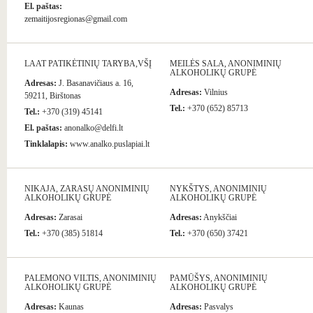
El. paštas:
zemaitijosregionas@gmail.com
LAAT PATIKĖTINIŲ TARYBA,VŠĮ
MEILĖS SALA, ANONIMINIŲ
ALKOHOLIKŲ GRUPĖ
Adresas:
J. Basanavičiaus a. 16,
Adresas:
Vilnius
59211, Birštonas
Tel.:
+370 (652) 85713
Tel.:
+370 (319) 45141
El. paštas:
anonalko@delfi.lt
Tinklalapis:
www.analko.puslapiai.lt
NIKAJA, ZARASŲ ANONIMINIŲ
NYKŠTYS, ANONIMINIŲ
ALKOHOLIKŲ GRUPĖ
ALKOHOLIKŲ GRUPĖ
Adresas:
Zarasai
Adresas:
Anykščiai
Tel.:
+370 (385) 51814
Tel.:
+370 (650) 37421
PALEMONO VILTIS, ANONIMINIŲ
PAMŪŠYS, ANONIMINIŲ
ALKOHOLIKŲ GRUPĖ
ALKOHOLIKŲ GRUPĖ
Adresas:
Kaunas
Adresas:
Pasvalys