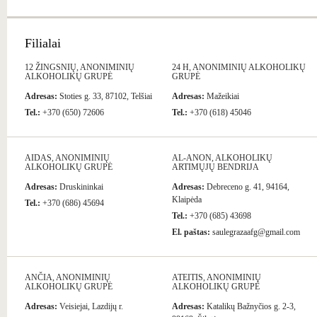
Filialai
12 ŽINGSNIŲ, ANONIMINIŲ
24 H, ANONIMINIŲ ALKOHOLIKŲ
ALKOHOLIKŲ GRUPĖ
GRUPĖ
Adresas:
Stoties g. 33, 87102, Telšiai
Adresas:
Mažeikiai
Tel.:
+370 (650) 72606
Tel.:
+370 (618) 45046
AIDAS, ANONIMINIŲ
AL-ANON, ALKOHOLIKŲ
ALKOHOLIKŲ GRUPĖ
ARTIMŲJŲ BENDRIJA
Adresas:
Druskininkai
Adresas:
Debreceno g. 41, 94164,
Klaipėda
Tel.:
+370 (686) 45694
Tel.:
+370 (685) 43698
El. paštas:
saulegrazaafg@gmail.com
ANČIA, ANONIMINIŲ
ATEITIS, ANONIMINIŲ
ALKOHOLIKŲ GRUPĖ
ALKOHOLIKŲ GRUPĖ
Adresas:
Veisiejai, Lazdijų r.
Adresas:
Katalikų Bažnyčios g. 2-3,