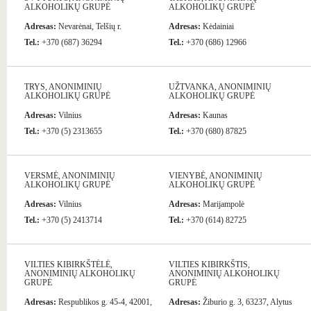
ALKOHOLIKŲ GRUPĖ
ALKOHOLIKŲ GRUPĖ
Adresas:
Nevarėnai, Telšių r.
Adresas:
Kėdainiai
Tel.:
+370 (687) 36294
Tel.:
+370 (686) 12966
TRYS, ANONIMINIŲ
UŽTVANKA, ANONIMINIŲ
ALKOHOLIKŲ GRUPĖ
ALKOHOLIKŲ GRUPĖ
Adresas:
Vilnius
Adresas:
Kaunas
Tel.:
+370 (5) 2313655
Tel.:
+370 (680) 87825
VERSMĖ, ANONIMINIŲ
VIENYBĖ, ANONIMINIŲ
ALKOHOLIKŲ GRUPĖ
ALKOHOLIKŲ GRUPĖ
Adresas:
Vilnius
Adresas:
Marijampolė
Tel.:
+370 (5) 2413714
Tel.:
+370 (614) 82725
VILTIES KIBIRKŠTĖLĖ,
VILTIES KIBIRKŠTIS,
ANONIMINIŲ ALKOHOLIKŲ
ANONIMINIŲ ALKOHOLIKŲ
GRUPĖ
GRUPĖ
Adresas:
Respublikos g. 45-4, 42001,
Adresas:
Žiburio g. 3, 63237, Alytus