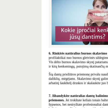
6. Rinkitės natūralius burnos skalavimo 
profilaktikai nuo burnos gleivinės uždegimų,
Vis dėlto burnos skalavimo skystį patariama
ir kitų kenksmingų, putojimą skatinančių 
Šią dantų priežiūros priemonę privalu nau
dažiklių, mėgėjams. Skalavimo skystį galim
arbatinį šaukštelį druskos ir skalaukite juo
7. Išbandykite natūralias dantų balinim
priemones.
Jei trokštate keliais tonais balt
šypsenos, bet nesiryžtate profesionaliai dan