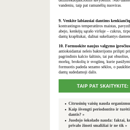
dezinfekuojančiomis savybėmis. Nuo danten
vandeniu, taip pat ramunėlių nuoviras.
9. Venkite labiausiai dantims kenkianči
kontrastingos temperatūros maistas, pavyzdž
abejo, kenkėjų sąrašo viršuje ‒ cukrus, tirp
dantų krapštukai, dažnai sukeliantys danten
10. Formuokite naujus valgymo įpročius
antioksidantai neleis bakterijoms prilipti p
pagrindinis kalcio šaltinis, tai pat obuolius
morkų, brokolių ir svogūnų, kurie pasižymi 
formuotis padeda sezamo sėklos, o paukštien
dantų sudedamoji dalis.
Citrusinių vaisių nauda organizmu
Kaip išvengti periodontito ir turėti
dantis?
»
Juodojo šokolado nauda: faktai, k
privalo žinoti smaližiai ir ne tik
»