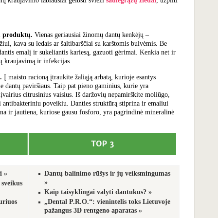
ų kraujavimo labiausiai gelbsti švieži
saulėgrąžų žiedai
, užpilti
ų produktų.
Vienas geriausiai žinomų dantų kenkėjų ‒
iui, kava su ledais ar šaltibarščiai su karštomis bulvėmis. Be
dantis emalį ir sukeliantis kariesą, gazuoti gėrimai. Kenkia net ir
ų kraujavimą ir infekcijas.
.
Į maisto racioną įtraukite žaliąją arbatą, kurioje esantys
rie dantų paviršiaus. Taip pat pieno gaminius, kurie yra
, įvairius citrusinius vaisius. Iš daržovių nepamirškite moliūgo,
antibakteriniu poveikiu. Danties struktūrą stiprina ir emaliui
a ir jautiena, kuriose gausu fosforo, yra pagrindinė mineralinė
i »
Dantų balinimo rūšys ir jų veiksmingumas
»
 sveikus
Kaip taisyklingai valyti
dantukus? »
uriuos
„Dental P.R.O.“: vienintelis toks Lietuvoje
pažangus 3D rentgeno aparatas »