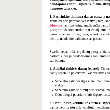
naudojamas dantų šepetėlis. Šiame straip
namuose taisykles.
1. Pasirinkite tinkamą dantų pastą ir na
stabtelėti prie parduotuvės lentynų tam, ka
ėduonies
, antibakterinę, mažinančią dantų
sustiprinti danties struktūrą ir emalį, rinki
dažnais dantenų uždegimais, ieškokite antib
dėmių, naudokite balinamąsias pastas.
Svarbu nepamiršti, jog dantų pastą reikia na
pastomis, nes jų perdozavimas gali lemti ne
sutrikimus.
2. Atidžiai rinkitės dantų šepetėlį.
Tinkama
dantų šepetėlio paieškoms. Vadovaukitės p
Šepetėlio galvutės ilgis vienu metu turė
efektas.
Šepetėlio galvutė turėtų būti suapvalin
Odontologai pataria rinktis šepetėlius su
3. Dantų pastą keiskite kas mėnesį, šepetė
dantys nepriprastų prie veikliųjų medžiagų,