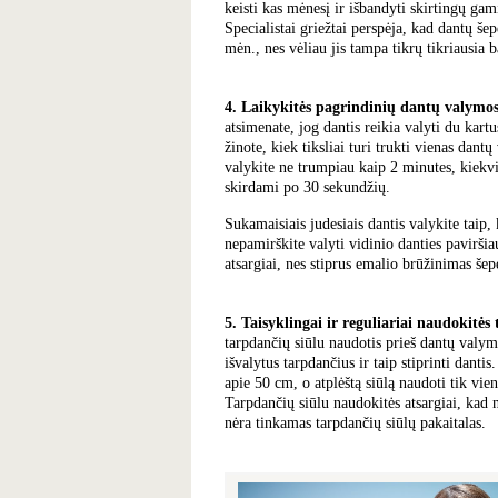
keisti kas mėnesį ir išbandyti skirtingų ga
Specialistai griežtai perspėja, kad dantų šep
mėn., nes vėliau jis tampa tikrų tikriausia 
4. Laikykitės pagrindinių dantų valymosi
atsimenate, jog dantis reikia valyti du kartu
žinote, kiek tiksliai turi trukti vienas dant
valykite ne trumpiau kaip 2 minutes, kiekv
skirdami po 30 sekundžių.
Sukamaisiais judesiais dantis valykite tai
nepamirškite valyti vidinio danties paviršiau
atsargiai, nes stiprus emalio brūžinimas šepe
5. Taisyklingai ir reguliariai naudokitės
tarpdančių siūlu naudotis prieš dantų valymą
išvalytus tarpdančius ir taip stiprinti danti
apie 50 cm, o atplėštą siūlą naudoti tik vien
Tarpdančių siūlu naudokitės atsargiai, kad 
nėra tinkamas tarpdančių siūlų pakaitalas.