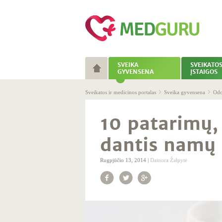
SVEIKA
SVEIKATO
GYVENSENA
ĮSTAIGOS
Sveikatos ir medicinos portalas
Sveika gyvensena
Odo
10 patarimų, 
dantis namų 
Rugpjūčio 13, 2014 |
Dainora Žalpytė