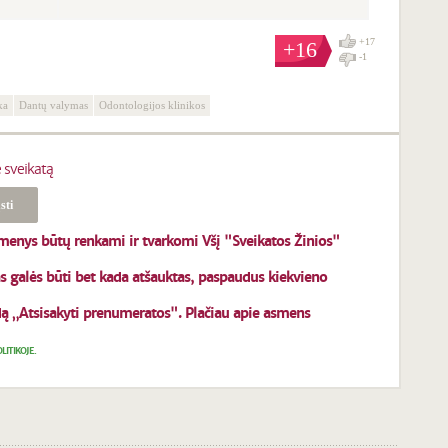
+17
+16
-1
ka
Dantų valymas
Odontologijos klinikos
 sveikatą
enys būtų renkami ir tvarkomi Všį "Sveikatos Žinios"
mas galės būti bet kada atšauktas, paspaudus kiekvieno
dą „Atsisakyti prenumeratos". Plačiau apie asmens
LITIKOJE.