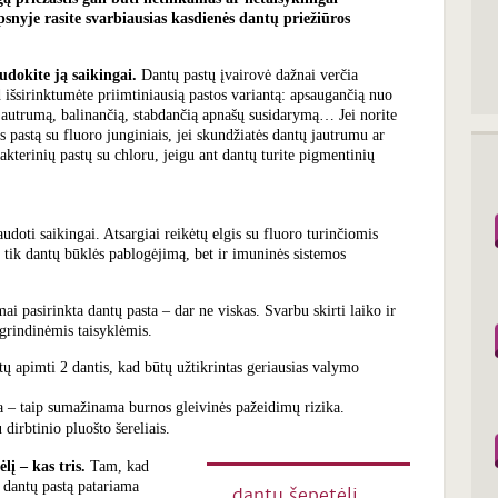
snyje rasite svarbiausias kasdienės dantų priežiūros
udokite ją saikingai.
Dantų pastų įvairovė dažnai verčia
d išsirinktumėte priimtiniausią pastos variantą: apsaugančią nuo
 jautrumą, balinančią, stabdančią apnašų susidarymą… Jei norite
tės pastą su fluoro junginiais, jei skundžiatės dantų jautrumu ar
akterinių pastų su chloru, jeigu ant dantų turite pigmentinių
udoti saikingai. Atsargiai reikėtų elgis su fluoro turinčiomis
 tik dantų būklės pablogėjimą, bet ir imuninės sistemos
i pasirinkta dantų pasta – dar ne viskas. Svarbu skirti laiko ir
agrindinėmis taisyklėmis.
tų apimti 2 dantis, kad būtų užtikrintas geriausias valymo
ta – taip sumažinama burnos gleivinės pažeidimų rizika.
 dirbtinio pluošto šereliais.
lį – kas tris.
Tam, kad
 dantų pastą patariama
„.. dantų šepetėlį