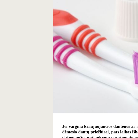
Jei vargina kraujuojančios dantenos ar
dėmesio dantų priežiūrai, pats laikas iš
dažnėjančių apsilankymų pas stomatologą