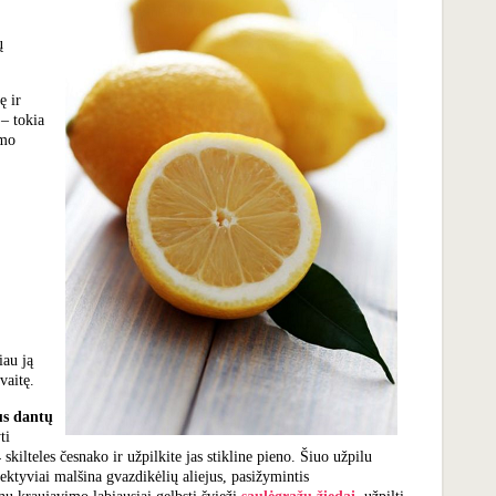
ų
ę ir
– tokia
imo
iau ją
avaitę.
us dantų
ti
kilteles česnako ir užpilkite jas stikline pieno. Šiuo užpilu
ektyviai malšina gvazdikėlių aliejus, pasižymintis