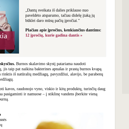
„Dantų sveikata iš dalies priklauso nuo
paveldėto atsparumo, tačiau didelę įtaką jų
būklei daro mūsų pačių įpročiai.
“
Plačiau apie įpročius, kenkiančius dantims:
12 įpročių, kurie gadina dantis »
skysčius.
Burnos skalavimo skystį patariama naudoti
 jis taip pat naikina bakterines apnašas ir prastą burnos kvapą.
 rinktis iš natūralių medžiagų, pavyzdžiui, alavijo, be parabenų
medžiagų.
doti
kavos
, raudonojo vyno, viskio ir kitų produktų, turinčių daug
a pasigaminti ir namuose – į stiklinę vandens įberkite vieną
 burną.
o
esnės
tų