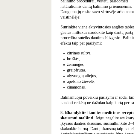
balinimo procedūrai, vertėtų pasidomėti
natūraliomis
dantų balinimo
priemonėmis.
Daugumą jų rasite savo virtuvėje arba nam
vaistinėlėje!
Sutrinkite vieną aktyvintosios anglies tablet
gautus miltukus naudokite kaip dantų pastą 
procedūra suteiks dantims blizgesio. Balin
efektu taip pat pasižymi:
citrinos sultys,
braškės,
žemuogės,
greipfrutas,
alyvuogių aliejus,
apelsino žievelė,
cinamonas.
Balinamuoju poveikiu pasižymi ir soda, tač
naudoti reikėtų ne dažniau kaip kartą per s
8. Išbandykite liaudies medicinos recept
skausmui malšinti.
Jeigu negalite atsikraty
įkyraus danties skausmo, susmulkinkite 3‒4 s
skalaukite burną. Dantų skausmą taip pat ef