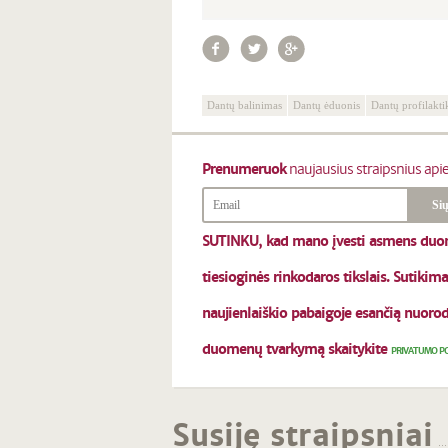
Dantų balinimas
Dantų ėduonis
Dantų profilakti
Prenumeruok
naujausius straipsnius apie
SUTINKU, kad mano įvesti asmens duom
tiesioginės rinkodaros tikslais. Sutiki
naujienlaiškio pabaigoje esančią nuoro
duomenų tvarkymą skaitykite
PRIVATUMO PO
Susiję straipsniai