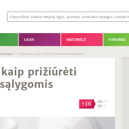
S
LIGOS
VAISTINĖLĖ
FORUMAS
ntologija
10 patarimų, kaip prižiūrėti dantis namų sąlygomis
kaip prižiūrėti
sąlygomis
+17
+16
-1