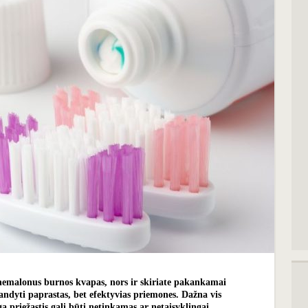
 nemalonus burnos kvapas, nors ir skiriate pakankamai
bandyti paprastas, bet efektyvias priemones. Dažna vis
 priežastis gali būti netinkamas ar netaisyklingai