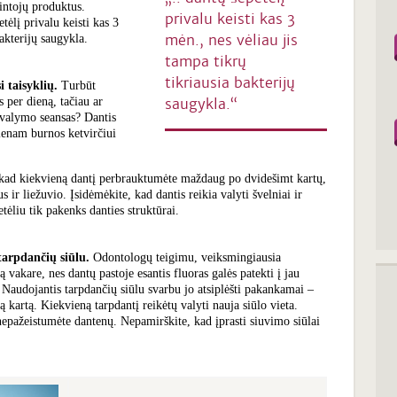
mintojų produktus.
privalu keisti kas 3
etėlį privalu keisti kas 3
mėn., nes vėliau jis
bakterijų saugykla.
tampa tikrų
tikriausia bakterijų
 taisyklių.
Turbūt
s per dieną, tačiau ar
saugykla.“
ų valymo seansas? Dantis
ienam burnos ketvirčiui
p, kad kiekvieną dantį perbrauktumėte maždaug po dvidešimt kartų,
s ir liežuvio. Įsidėmėkite, kad dantis reikia valyti švelniai ir
tėliu tik pakenks danties struktūrai.
 tarpdančių siūlu.
Odontologų teigimu, veiksmingiausia
 vakare, nes dantų pastoje esantis fluoras galės patekti į jau
s. Naudojantis tarpdančių siūlu svarbu jo atsiplėšti pakankamai –
ą kartą. Kiekvieną tarpdantį reikėtų valyti nauja siūlo vieta.
nepažeistumėte dantenų. Nepamirškite, kad įprasti siuvimo siūlai