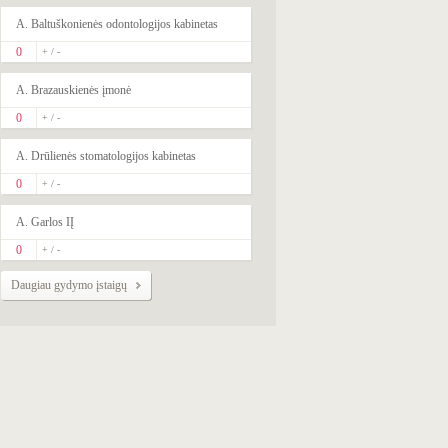
5 priežastys, kodėl
kojų venų sveikata
A. Baltuškonienės odontologijos kabinetas
reikia susirūpinti jau
0
+ / -
šiandien
Pienlige bent kartą
gyvenime sirgusios
A. Brazauskienės įmonė
mažiausiai 7 moterys
iš dešimties
0
+ / -
Vaikų skausmas –
sudėtinga problema
A. Drūlienės stomatologijos kabinetas
Viduriavimas – trečia
pagal dažnumą vaikų
0
+ / -
iki 5-erių metų mirties
priežastis pasaulyje:
kokios naujausios
A. Garlos IĮ
priemonės padeda su
juo kovoti?
0
+ / -
Rinitas gali kenkti
vaiko kasdienei
Daugiau gydymo įstaigų
veiklai ir miegui
Netikėtos pilvo
dieglių priežastys ir
populiariausi
pagalbos būdai
7 įdomūs faktai apie
ketogeninę dietą
Erekcijos sutrikimus
svarbu gydyti kuo
anksčiau
Kodėl tikrasis alavijas